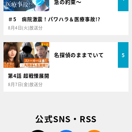
急の約束～
＃5 病院激震！パワハラ＆医療事故!?
8月4日(火)放送分
名探偵のままでいて
5
第4話 超戦慄展開
8月7日(金)放送分
公式SNS・RSS