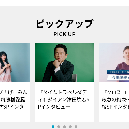
ピックアップ
PICK UP
ブ！げーみん
『タイムトラベルダデ
『クロスロー
E齋藤樹愛羅
ィ』ダイアン津田篤宏S
救急の約束
香SPインタ
Pインタビュー
桜SPイ