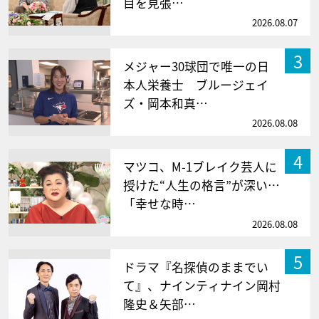
目を見張…
2026.08.07
3
メジャー30球団で唯一の日
本人栄養士 ブルージェイ
ズ・岡本和真…
2026.08.08
4
マツコ、M-1ブレイク芸人に
授けた“人生の格言”が深い…
「幸せな時…
2026.08.08
5
ドラマ『名探偵のままでい
て』、ナインティナイン岡村
隆史＆矢部…