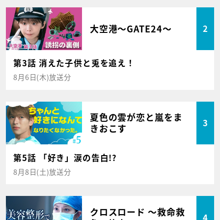
大空港～GATE24～
2
第3話 消えた子供と兎を追え！
8月6日(木)放送分
夏色の雲が恋と嵐をま
3
きおこす
第5話 「好き」涙の告白!?
8月8日(土)放送分
クロスロード ～救命救
4