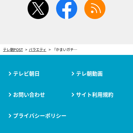
twitter
facebook
rss
テレ朝POST
バラエティ
『かまいガチ』昇格1発目で大人気“襲撃”シリーズ！「一番危険」な見取り図に殴り込み
テレビ朝日
テレ朝動画
お問い合わせ
サイト利用規約
プライバシーポリシー