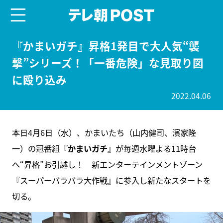
menu
テレ朝POST
『かまいガチ』昇格1発目で大人気“襲
撃”シリーズ！「一番危険」な見取り図
に殴り込み
2022.04.06
本日4月6日（水）、かまいたち（山内健司、濱家隆
一）の冠番組『
かまいガチ
』が毎週水曜よる11時台
へ“昇格”お引越し！ 新エンターテインメントゾーン
『スーパーバラバラ大作戦』に参入し新たなスタートを
切る。