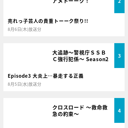
アメトーーク！
2
売れっ子芸人の貴重トーーク祭り!!
8月6日(木)放送分
大追跡～警視庁ＳＳＢ
3
Ｃ強行犯係～ Season2
Episode3 大炎上…暴走する正義
8月5日(水)放送分
クロスロード ～救命救
4
急の約束～