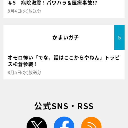
＃5 病院激震！パワハラ＆医療事故!?
8月4日(火)放送分
かまいガチ
5
オモロ怖い「でな、話はここからやねん」トラビ
ス松倉参戦！
8月5日(水)放送分
公式SNS・RSS
twitter
facebook
rss