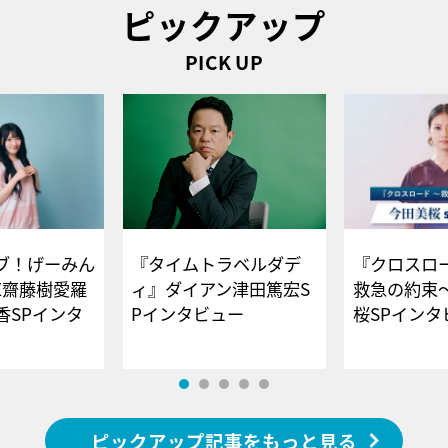
ピックアップ
PICK UP
ブ！げーみん
『タイムトラベルダデ
『クロスロー
E齋藤樹愛羅
ィ』ダイアン津田篤宏S
救急の約束
香SPインタ
Pインタビュー
桜SPイ
ピックアップ記事をもっと見る