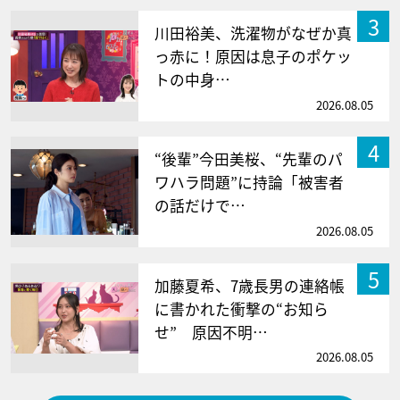
3
川田裕美、洗濯物がなぜか真
っ赤に！原因は息子のポケッ
トの中身…
2026.08.05
4
“後輩”今田美桜、“先輩のパ
ワハラ問題”に持論「被害者
の話だけで…
2026.08.05
5
加藤夏希、7歳長男の連絡帳
に書かれた衝撃の“お知ら
せ” 原因不明…
2026.08.05