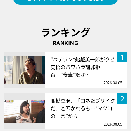
ランキング
RANKING
1
“ベテラン”船越英一郎がクビ
覚悟のパワハラ謝罪拒
否！“後輩”だけ…
2026.08.05
2
高橋真麻、「コネだブサイク
だ」と叩かれるも…“マツコ
の一言”から…
2026.08.05