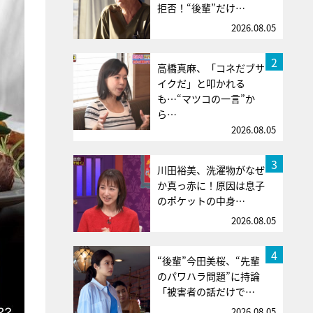
拒否！“後輩”だけ…
2026.08.05
2
高橋真麻、「コネだブサ
イクだ」と叩かれる
も…“マツコの一言”か
ら…
2026.08.05
3
川田裕美、洗濯物がなぜ
か真っ赤に！原因は息子
のポケットの中身…
2026.08.05
4
“後輩”今田美桜、“先輩
のパワハラ問題”に持論
「被害者の話だけで…
2026.08.05