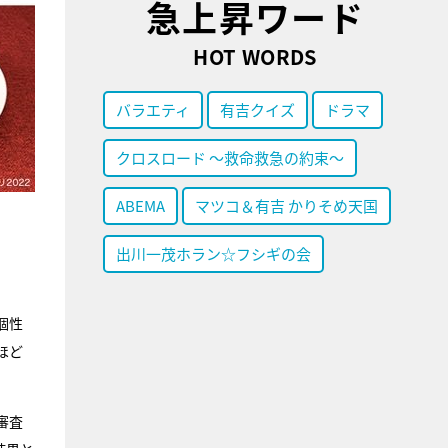
急上昇ワード
HOT WORDS
バラエティ
有吉クイズ
ドラマ
クロスロード ～救命救急の約束～
ABEMA
マツコ＆有吉 かりそめ天国
出川一茂ホラン☆フシギの会
個性
ほど
審査