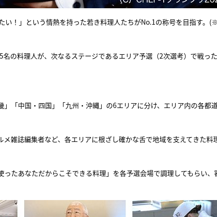
たい！」という情熱を持った若き料理人たちがNo.1の称号を目指す。(
95名の料理人が、次なるステージであるエリア予選（2次選考）で戦っ
畿」「中国・四国」「九州・沖縄」の6エリアに分け、エリア内の各都
ルメ雑誌編集者など、各エリアに根ざし確かな舌で地域を支えてきた料
使ったあなただからこそできる料理」を各予選会場で調理してもらい、