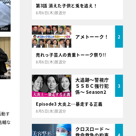
第3話 消えた子供と兎を追え！
8月6日(木)放送分
アメトーーク！
2
売れっ子芸人の貴重トーーク祭り!!
8月6日(木)放送分
大追跡～警視庁
ＳＳＢＣ強行犯
3
係～ Season2
Episode3 大炎上…暴走する正義
8月5日(水)放送分
活動す
祐輔な
クロスロード ～
救命救急の約束
4