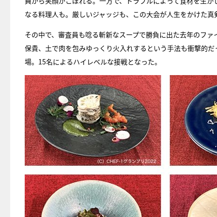
員から笑顔がこぼれる。一方で、トラブルによって食材を生か
なる料理人も。厳しいジャッジも、この大会が人生をかけた真
その中で、審査員も唸る斬新なスープで勝負に出た去年のファ
保貴、土で肉を包みゆっくり火入れするという手法も衝撃的だ
場。15名によるハイレベルな接戦となった。