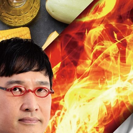
『アイ＝ラブ！げーみん
E齋藤樹愛羅＆佐々木舞
ビュー