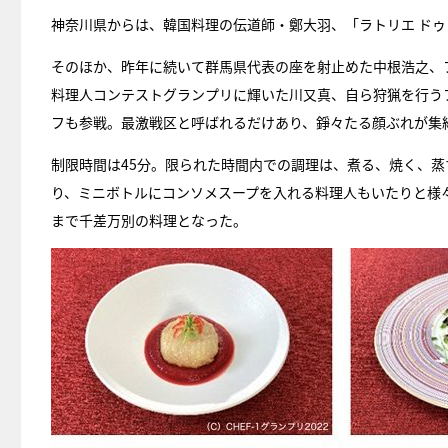
神奈川県からは、韓国料理の伝道師・鄭大羽、「ラトリエ ドゥ
そのほか、昨年に続いて群馬県代表の座を射止めた中根浩之、
料理人コンテストグランプリに輝いた川又真、自ら狩猟を行う
フも参戦。最激戦区と呼ばれるだけあり、錚々たる顔ぶれが集
制限時間は45分。限られた時間内での調理は、煮る、焼く、
り、ミニボトルにコンソメスープを入れる料理人もいたりと様
まで千差万別の料理となった。