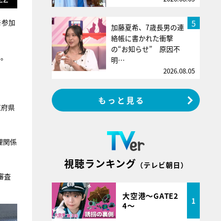
5
※参加
加藤夏希、7歳長男の連
絡帳に書かれた衝撃
の“お知らせ” 原因不
た。
明…
2026.08.05
もっと見る
道府県
理関係
視聴ランキング
（テレビ朝日）
審査
大空港～GATE2
1
4～