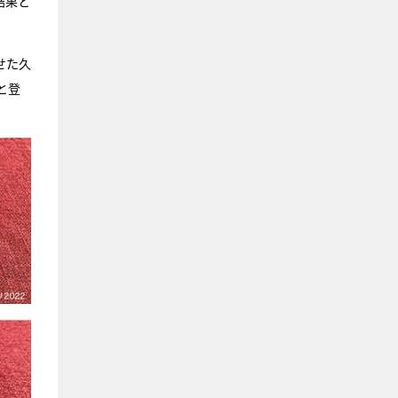
結果と
せた久
と登