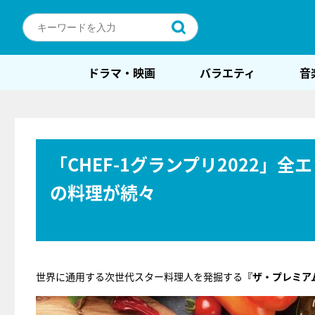
ドラマ・映画
バラエティ
音
「CHEF-1グランプリ2022
の料理が続々
世界に通用する次世代スター料理人を発掘する
『ザ・プレミアム・