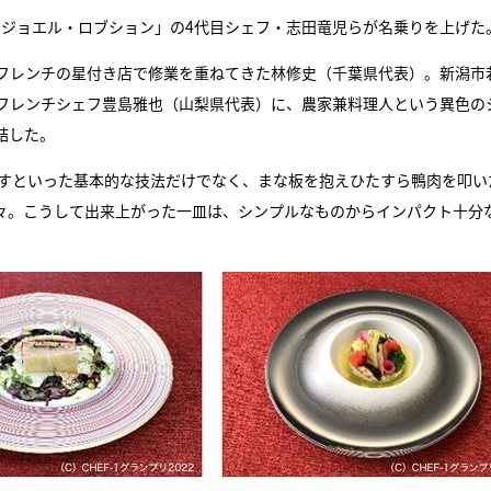
 ジョエル・ロブション」の4代目シェフ・志田竜児らが名乗りを上げた
フレンチの星付き店で修業を重ねてきた林修史（千葉県代表）。新潟市
フレンチシェフ豊島雅也（山梨県代表）に、農家兼料理人という異色の
結した。
蒸すといった基本的な技法だけでなく、まな板を抱えひたすら鴨肉を叩い
々。こうして出来上がった一皿は、シンプルなものからインパクト十分