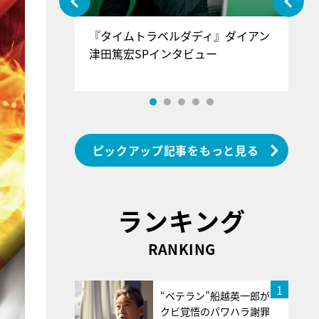
ぐ』＝LOV
『タイムトラベルダディ』ダイアン
『
香SPインタ
津田篤宏SPインタビュー
～
ピックアップ記事をもっと見る
ランキング
RANKING
1
“ベテラン”船越英一郎が
クビ覚悟のパワハラ謝罪