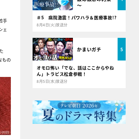
～
。
＃5 病院激震！パワハラ＆医療事故!?
若手
8月4日(火)放送分
シェ
かまいガチ
5
た
なもの
オモロ怖い「でな、話はここからやね
ん」トラビス松倉参戦！
8月5日(水)放送分