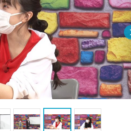
『アイ＝ラブ！げーみん
E齋藤樹愛羅＆佐々木舞
ビュー