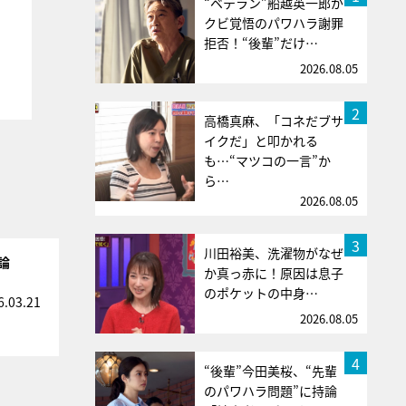
“ベテラン”船越英一郎が
クビ覚悟のパワハラ謝罪
拒否！“後輩”だけ…
2026.08.05
2
高橋真麻、「コネだブサ
イクだ」と叩かれる
も…“マツコの一言”か
ら…
2026.08.05
3
川田裕美、洗濯物がなぜ
論
か真っ赤に！原因は息子
のポケットの中身…
6.03.21
2026.08.05
4
“後輩”今田美桜、“先輩
のパワハラ問題”に持論