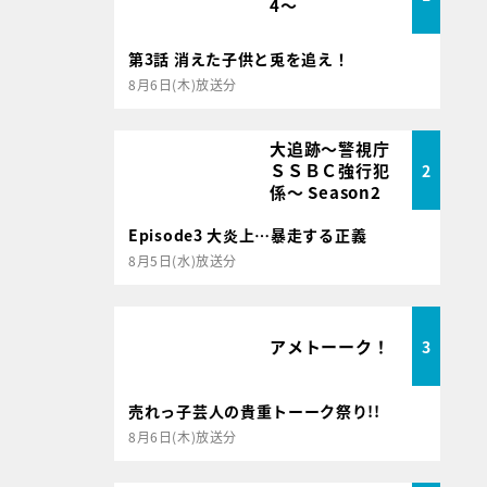
4～
第3話 消えた子供と兎を追え！
8月6日(木)放送分
大追跡～警視庁
ＳＳＢＣ強行犯
2
係～ Season2
Episode3 大炎上…暴走する正義
8月5日(水)放送分
アメトーーク！
3
売れっ子芸人の貴重トーーク祭り!!
8月6日(木)放送分