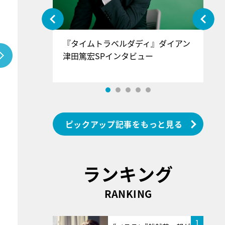
ぐ』＝LOV
『タイムトラベルダディ』ダイアン
『
香SPインタ
津田篤宏SPインタビュー
～
ピックアップ記事をもっと見る
ランキング
RANKING
1