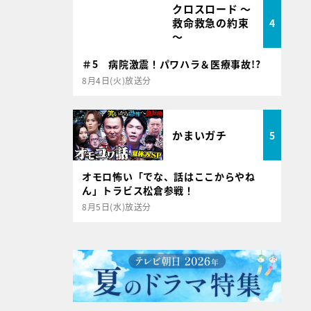
クロスロード ～
救命救急の約束
4
～
＃5 病院激震！パワハラ＆医療事故!?
8月4日(火)放送分
かまいガチ
5
オモロ怖い「でな、話はここからやね
ん」トラビス松倉参戦！
8月5日(水)放送分