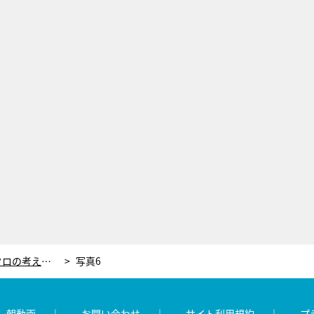
「クオリティがすごいわ！」ももクロの考える“なぞなぞ”に東京ホテイソン・ショーゴが舌を巻く！
写真6
レ朝動画
お問い合わせ
サイト利用規約
プ