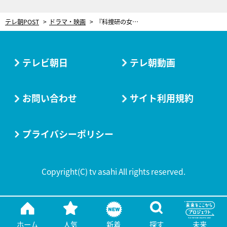
テレ朝POST
ドラマ・映画
『科捜研の女』第一発見者は災害救助犬！マリコは“犬の言葉”を鑑定し真相追及
テレビ朝日
テレ朝動画
お問い合わせ
サイト利用規約
プライバシーポリシー
Copyright(C) tv asahi All rights reserved.
ホーム
人気
新着
探す
未来