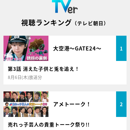
視聴ランキング
（テレビ朝日）
大空港～GATE24～
1
第3話 消えた子供と兎を追え！
8月6日(木)放送分
アメトーーク！
2
売れっ子芸人の貴重トーーク祭り!!