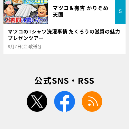
マツコ＆有吉 かりそめ
5
天国
マツコのTシャツ洗濯事情 たくろうの滋賀の魅力
プレゼンツアー
8月7日(金)放送分
公式SNS・RSS
twitter
facebook
rss