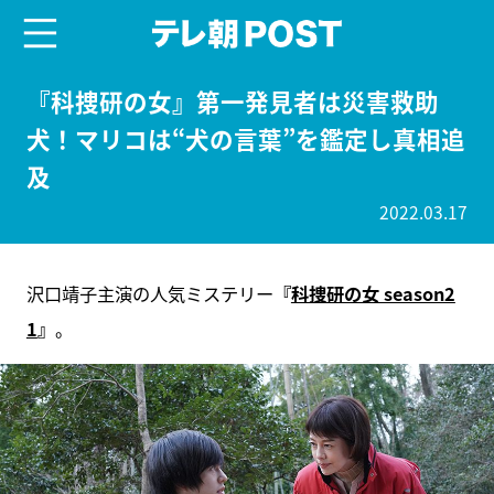
menu
テレ朝POST
『科捜研の女』第一発見者は災害救助
犬！マリコは“犬の言葉”を鑑定し真相追
及
2022.03.17
沢口靖子主演の人気ミステリー
『
科捜研の女 season2
1
』
。