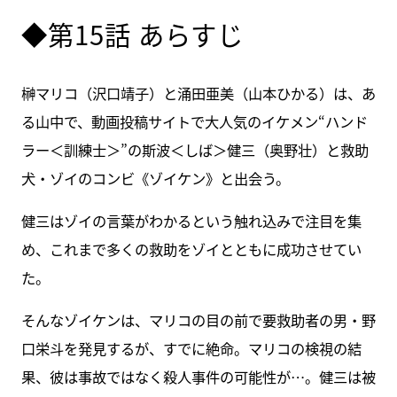
◆第15話 あらすじ
榊マリコ（沢口靖子）と涌田亜美（山本ひかる）は、あ
る山中で、動画投稿サイトで大人気のイケメン“ハンド
ラー＜訓練士＞”の斯波＜しば＞健三（奥野壮）と救助
犬・ゾイのコンビ《ゾイケン》と出会う。
健三はゾイの言葉がわかるという触れ込みで注目を集
め、これまで多くの救助をゾイとともに成功させてい
た。
そんなゾイケンは、マリコの目の前で要救助者の男・野
口栄斗を発見するが、すでに絶命。マリコの検視の結
果、彼は事故ではなく殺人事件の可能性が…。健三は被