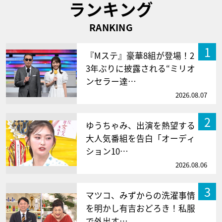
ランキング
RANKING
1
『Mステ』豪華8組が登場！2
3年ぶりに披露される“ミリオ
ンセラー達…
2026.08.07
2
ゆうちゃみ、出演を熱望する
大人気番組を告白「オーディ
ション10…
2026.08.06
3
マツコ、みずからの洗濯事情
を明かし有吉おどろき！私服
で外出す…