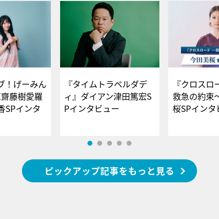
ブ！げーみん
『タイムトラベルダデ
『クロスロー
E齋藤樹愛羅
ィ』ダイアン津田篤宏S
救急の約束
香SPインタ
Pインタビュー
桜SPイ
ピックアップ記事をもっと見る