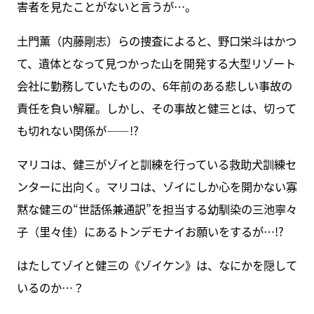
害者を見たことがないと言うが…。
土門薫（内藤剛志）らの捜査によると、野口栄斗はかつ
て、遺体となって見つかった山を開発する大型リゾート
会社に勤務していたものの、6年前のある悲しい事故の
責任を負い解雇。しかし、その事故と健三とは、切って
も切れない関係が――!?
マリコは、健三がゾイと訓練を行っている救助犬訓練セ
ンターに出向く。マリコは、ゾイにしか心を開かない寡
黙な健三の“世話係兼通訳”を担当する幼馴染の三池寧々
子（里々佳）にあるトンデモナイお願いをするが…!?
はたしてゾイと健三の《ゾイケン》は、なにかを隠して
いるのか…？