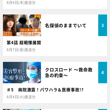
8月6日(木)放送分
名探偵のままでいて
3
第4話 超戦慄展開
8月7日(金)放送分
クロスロード ～救命救
4
急の約束～
＃5 病院激震！パワハラ＆医療事故!?
8月4日(火)放送分