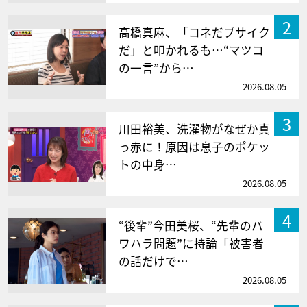
2
高橋真麻、「コネだブサイク
だ」と叩かれるも…“マツコ
の一言”から…
2026.08.05
3
川田裕美、洗濯物がなぜか真
っ赤に！原因は息子のポケッ
トの中身…
2026.08.05
4
“後輩”今田美桜、“先輩のパ
ワハラ問題”に持論「被害者
の話だけで…
2026.08.05