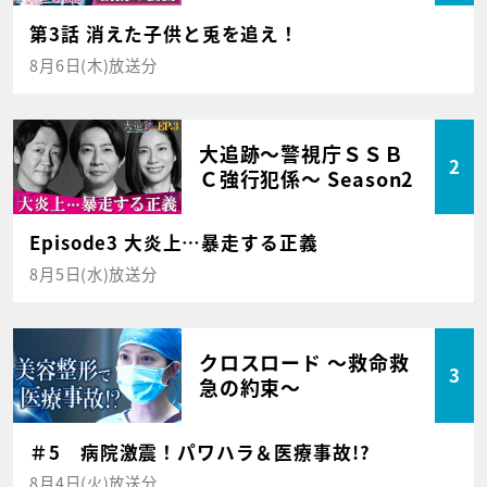
第3話 消えた子供と兎を追え！
8月6日(木)放送分
大追跡～警視庁ＳＳＢ
2
Ｃ強行犯係～ Season2
Episode3 大炎上…暴走する正義
8月5日(水)放送分
クロスロード ～救命救
3
急の約束～
＃5 病院激震！パワハラ＆医療事故!?
8月4日(火)放送分