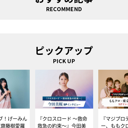
RECOMMEND
ピックアップ
PICK UP
ブ！げーみん
『クロスロード ～救命
『マジプロ
E齋藤樹愛羅
救急の約束～』今田美
ー、ももク