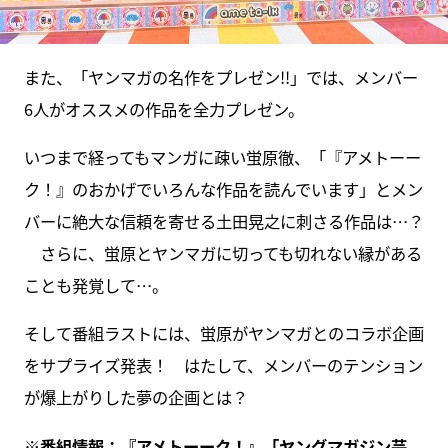
また、「ヤンマガの名作をプレゼン!!」では、メンバー
6人がオススメの作品を全力プレゼン。
いつまで経ってもマンガに疎い蛍原徹、「『アメトーー
ク！』のおかげでいろんな作品を読んでいます」とメン
バーに絶大な信頼を寄せる土田晃之に刺さる作品は…？
さらに、蛍原とヤンマガに切っても切れない縁がある
ことも発覚して…。
そして番組ラストには、蛍原がヤンマガとのコラボ企画
をサプライズ発表！ はたして、メンバーのテンション
が爆上がりした夢の企画とは？
※番組情報：『
アメトーーク！
』「ヤングマガジン芸