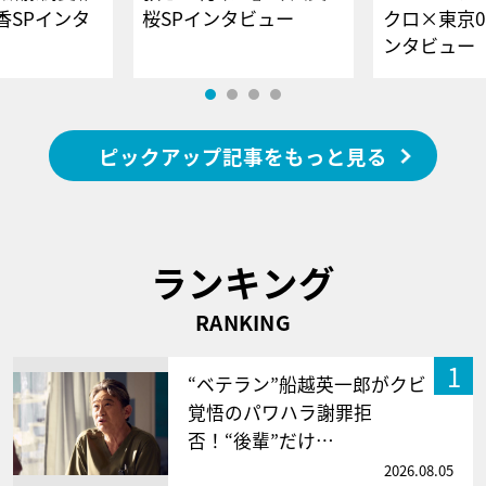
香SPインタ
桜SPインタビュー
クロ×東京0
ンタビュー
ピックアップ記事をもっと見る
ランキング
RANKING
1
“ベテラン”船越英一郎がクビ
覚悟のパワハラ謝罪拒
否！“後輩”だけ…
2026.08.05