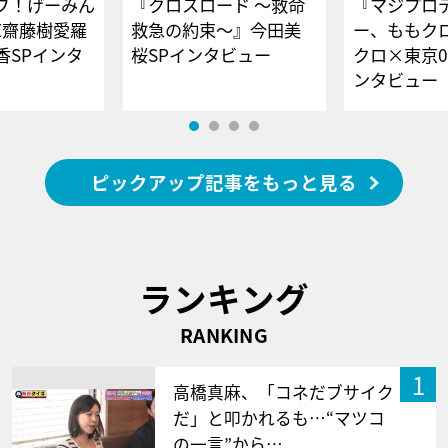
ブ！げーみん
『クロスロード ～救命
『マジプロ
E齋藤樹愛羅
救急の約束～』今田美
ー、ももク
香SPインタ
桜SPインタビュー
クロ×東京0
ンタビュー
ピックアップ記事をもっと見る
ランキング
RANKING
1
高橋真麻、「コネだブサイク
だ」と叩かれるも…“マツコ
の一言”から…