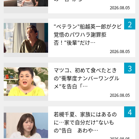
2026.08.05
2
“ベテラン”船越英一郎がクビ
覚悟のパワハラ謝罪拒
否！“後輩”だけ…
2026.08.05
3
マツコ、初めて食べたとき
の“衝撃度ナンバーワングル
メ”を告白「…
2026.08.05
4
若槻千夏、家族にはあるの
に…家で自分だけ“ないも
の”告白 あわや…
2026.08.05