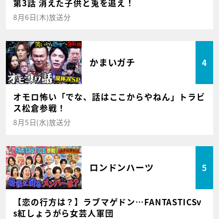
第3話 消えた子供と兎を追え！
8月6日(木)放送分
かまいガチ
4
オモロ怖い「でな、話はここからやねん」トラビ
ス松倉参戦！
8月5日(水)放送分
ロンドンハーツ
5
【恋の行方は？】ラブマゲドン…FANTASTICSv
s紅しょうがら女芸人軍団