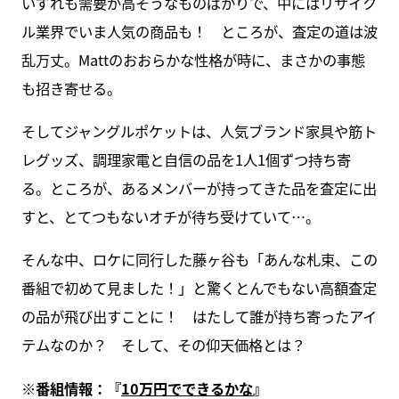
いずれも需要が高そうなものばかりで、中にはリサイク
ル業界でいま人気の商品も！ ところが、査定の道は波
乱万丈。Mattのおおらかな性格が時に、まさかの事態
も招き寄せる。
そしてジャングルポケットは、人気ブランド家具や筋ト
レグッズ、調理家電と自信の品を1人1個ずつ持ち寄
る。ところが、あるメンバーが持ってきた品を査定に出
すと、とてつもないオチが待ち受けていて…。
そんな中、ロケに同行した藤ヶ谷も「あんな札束、この
番組で初めて見ました！」と驚くとんでもない高額査定
の品が飛び出すことに！ はたして誰が持ち寄ったアイ
テムなのか？ そして、その仰天価格とは？
※番組情報：『
10万円でできるかな
』