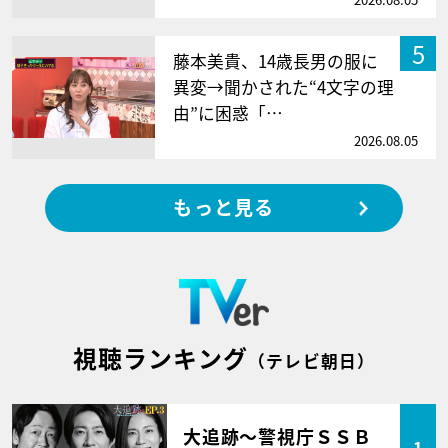
5
藤本美貴、14歳長男の服に
異変→聞かされた“4文字の理
由”に困惑「…
2026.08.05
もっと見る
視聴ランキング
（テレビ朝日）
大追跡～警視庁ＳＳＢ
1