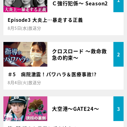
Ｃ強行犯係～ Season2
Episode3 大炎上…暴走する正義
8月5日(水)放送分
クロスロード ～救命救
2
急の約束～
＃5 病院激震！パワハラ＆医療事故!?
8月4日(火)放送分
大空港～GATE24～
3