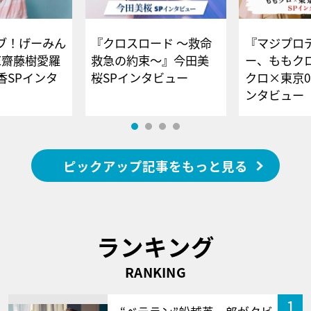
ブ！げーみん
『クロスロード ～救命
『マジプロ
E齋藤樹愛羅
救急の約束～』今田美
ー、ももク
香SPインタ
桜SPインタビュー
クロ×東京0
ンタビュー
ピックアップ記事をもっと見る
ランキング
RANKING
1