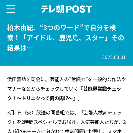
menu
テレ朝POST
柏木由紀、“3つのワード”で自分を検
索！「アイドル、鹿児島、スター」その
結果は…
2022.03.01
浜田雅功を司会に、芸能人の“常識力”を一般的な作法や
マナーなどからチェックしていく
『芸能界常識チェッ
ク！～トリニクって何の肉!?～』
。
3月1日（火）放送の同番組では、「芸能人検索チェッ
ク」を2時間スペシャルでお届け。人気芸能人たちが、2
人1組の6チームに分かれて検索問題に挑戦し、スマホ