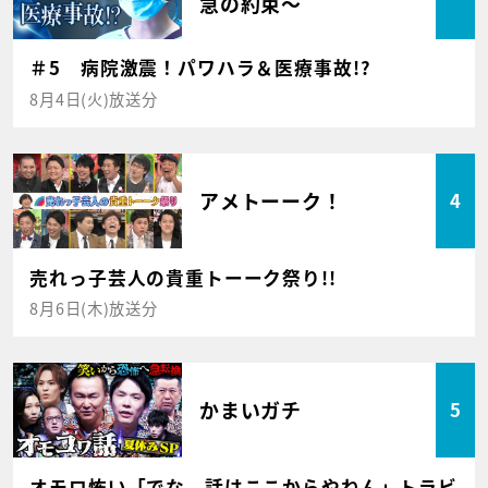
急の約束～
＃5 病院激震！パワハラ＆医療事故!?
8月4日(火)放送分
アメトーーク！
4
売れっ子芸人の貴重トーーク祭り!!
8月6日(木)放送分
かまいガチ
5
オモロ怖い「でな、話はここからやねん」トラビ