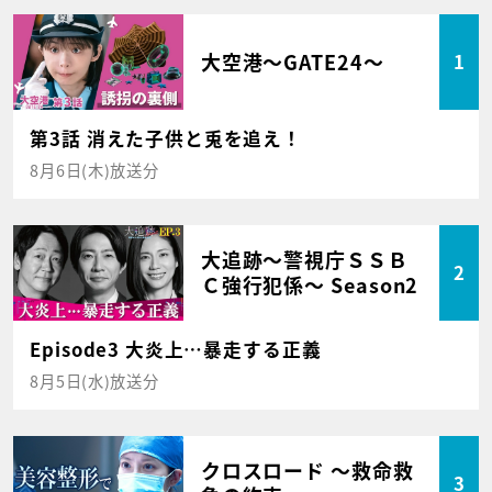
大空港～GATE24～
1
第3話 消えた子供と兎を追え！
8月6日(木)放送分
大追跡～警視庁ＳＳＢ
2
Ｃ強行犯係～ Season2
Episode3 大炎上…暴走する正義
8月5日(水)放送分
クロスロード ～救命救
3