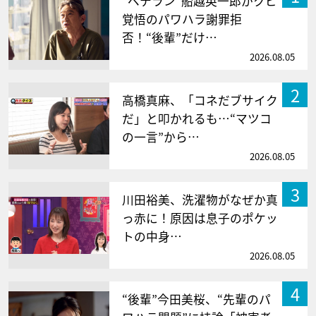
“ベテラン”船越英一郎がクビ
覚悟のパワハラ謝罪拒
否！“後輩”だけ…
2026.08.05
2
高橋真麻、「コネだブサイク
だ」と叩かれるも…“マツコ
の一言”から…
2026.08.05
3
川田裕美、洗濯物がなぜか真
っ赤に！原因は息子のポケッ
トの中身…
2026.08.05
4
“後輩”今田美桜、“先輩のパ