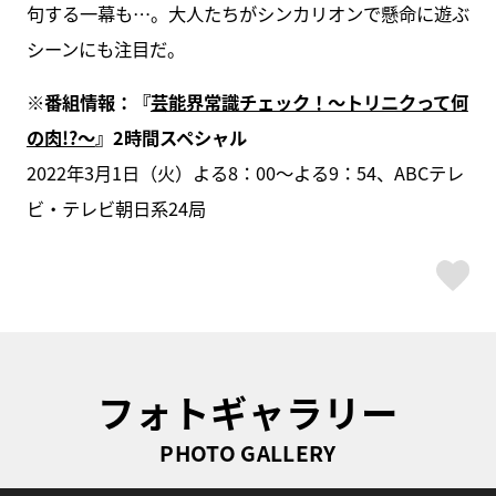
句する一幕も…。大人たちがシンカリオンで懸命に遊ぶ
シーンにも注目だ。
※番組情報：『
芸能界常識チェック！～トリニクって何
の肉!?～
』2時間スペシャル
2022年3月1日（火）よる8：00～よる9：54、ABCテレ
ビ・テレビ朝日系24局
ス
フォトギャラリー
PHOTO GALLERY