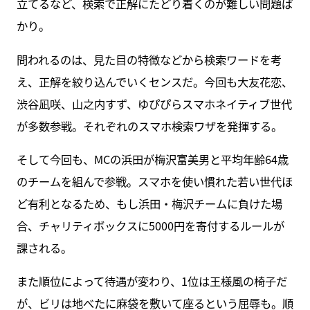
立てるなど、検索で正解にたどり着くのが難しい問題ば
かり。
問われるのは、見た目の特徴などから検索ワードを考
え、正解を絞り込んでいくセンスだ。今回も大友花恋、
渋谷凪咲、山之内すず、ゆぴぴらスマホネイティブ世代
が多数参戦。それぞれのスマホ検索ワザを発揮する。
そして今回も、MCの浜田が梅沢富美男と平均年齢64歳
のチームを組んで参戦。スマホを使い慣れた若い世代ほ
ど有利となるため、もし浜田・梅沢チームに負けた場
合、チャリティボックスに5000円を寄付するルールが
課される。
また順位によって待遇が変わり、1位は王様風の椅子だ
が、ビリは地べたに麻袋を敷いて座るという屈辱も。順