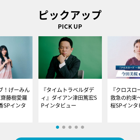
ピックアップ
PICK UP
ブ！げーみん
『タイムトラベルダデ
『クロスロー
E齋藤樹愛羅
ィ』ダイアン津田篤宏S
救急の約束
香SPインタ
Pインタビュー
桜SPイ