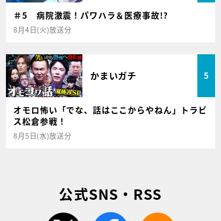
＃5 病院激震！パワハラ＆医療事故!?
8月4日(火)放送分
かまいガチ
5
オモロ怖い「でな、話はここからやねん」トラビ
ス松倉参戦！
8月5日(水)放送分
公式SNS・RSS
twitter
facebook
rss