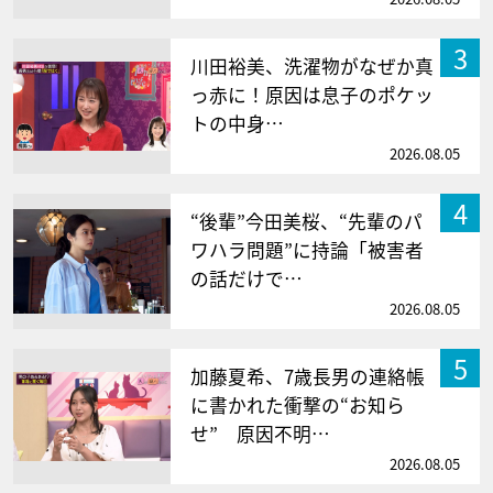
3
川田裕美、洗濯物がなぜか真
っ赤に！原因は息子のポケッ
トの中身…
2026.08.05
4
“後輩”今田美桜、“先輩のパ
ワハラ問題”に持論「被害者
の話だけで…
2026.08.05
5
加藤夏希、7歳長男の連絡帳
に書かれた衝撃の“お知ら
せ” 原因不明…
2026.08.05