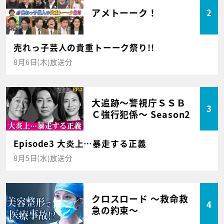
アメトーーク！
2
売れっ子芸人の貴重トーーク祭り!!
8月6日(木)放送分
大追跡～警視庁ＳＳＢ
3
Ｃ強行犯係～ Season2
Episode3 大炎上…暴走する正義
8月5日(水)放送分
クロスロード ～救命救
4
急の約束～