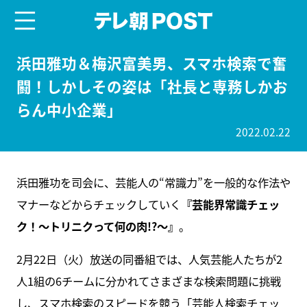
menu
テレ朝POST
浜田雅功＆梅沢富美男、スマホ検索で奮
闘！しかしその姿は「社長と専務しかお
らん中小企業」
2022.02.22
浜田雅功を司会に、芸能人の“常識力”を一般的な作法や
マナーなどからチェックしていく
『芸能界常識チェッ
ク！～トリニクって何の肉!?～』
。
2月22日（火）放送の同番組では、人気芸能人たちが2
人1組の6チームに分かれてさまざまな検索問題に挑戦
し、スマホ検索のスピードを競う「芸能人検索チェッ