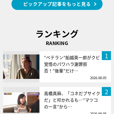
ピックアップ記事をもっと見る
ランキング
RANKING
1
“ベテラン”船越英一郎がクビ
覚悟のパワハラ謝罪拒
否！“後輩”だけ…
2026.08.05
2
高橋真麻、「コネだブサイク
だ」と叩かれるも…“マツコ
の一言”から…
2026.08.05