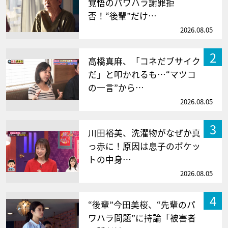
覚悟のパワハラ謝罪拒
否！“後輩”だけ…
2026.08.05
2
高橋真麻、「コネだブサイク
だ」と叩かれるも…“マツコ
の一言”から…
2026.08.05
3
川田裕美、洗濯物がなぜか真
っ赤に！原因は息子のポケッ
トの中身…
2026.08.05
4
“後輩”今田美桜、“先輩のパ
ワハラ問題”に持論「被害者