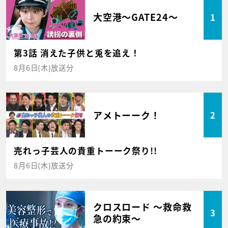
大空港～GATE24～
1
第3話 消えた子供と兎を追え！
8月6日(木)放送分
アメトーーク！
2
売れっ子芸人の貴重トーーク祭り!!
8月6日(木)放送分
クロスロード ～救命救
3
急の約束～