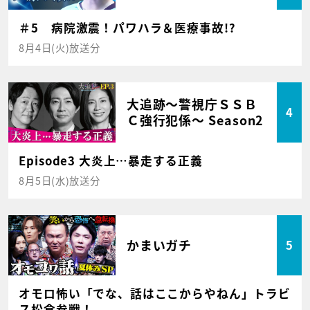
＃5 病院激震！パワハラ＆医療事故!?
8月4日(火)放送分
大追跡～警視庁ＳＳＢ
4
Ｃ強行犯係～ Season2
Episode3 大炎上…暴走する正義
8月5日(水)放送分
かまいガチ
5
オモロ怖い「でな、話はここからやねん」トラビ
ス松倉参戦！