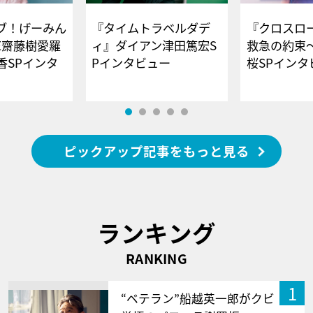
ブ！げーみん
『タイムトラベルダデ
『クロスロー
E齋藤樹愛羅
ィ』ダイアン津田篤宏S
救急の約束
香SPインタ
Pインタビュー
桜SPイ
ピックアップ記事をもっと見る
ランキング
RANKING
1
“ベテラン”船越英一郎がクビ