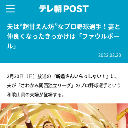
menu
テレ朝POST
夫は“超甘えん坊”なプロ野球選手！妻と
仲良くなったきっかけは「ファウルボー
ル」
2022.02.20
2月20日（日）放送の
『新婚さんいらっしゃい！』
に、
夫が「さわかみ関西独立リーグ」のプロ野球選手という
和歌山県の夫婦が登場する。