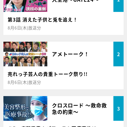
第3話 消えた子供と兎を追え！
8月6日(木)放送分
アメトーーク！
2
売れっ子芸人の貴重トーーク祭り!!
8月6日(木)放送分
クロスロード ～救命救
3
急の約束～