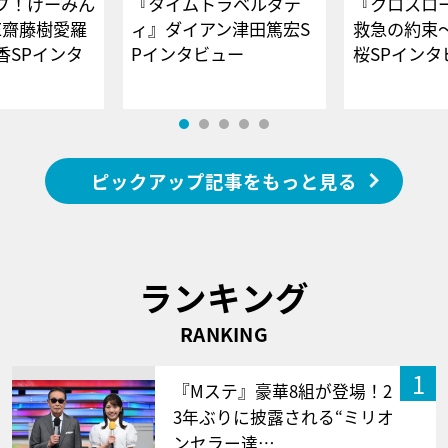
ブ！げーみん
『タイムトラベルダデ
『クロスロー
E齋藤樹愛羅
ィ』ダイアン津田篤宏S
救急の約束
香SPインタ
Pインタビュー
桜SPイ
ピックアップ記事をもっと見る
ランキング
RANKING
1
『Mステ』豪華8組が登場！2
3年ぶりに披露される“ミリオ
ンセラー達…