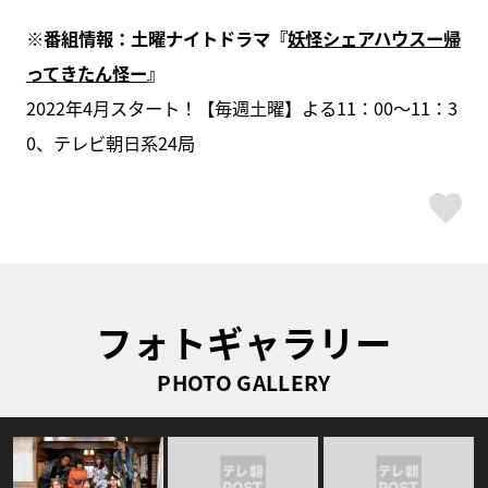
※番組情報：土曜ナイトドラマ『
妖怪シェアハウスー帰
ってきたん怪ー
』
2022年4月スタート！【毎週土曜】よる11：00～11：3
0、テレビ朝日系24局
ス
フォトギャラリー
PHOTO GALLERY