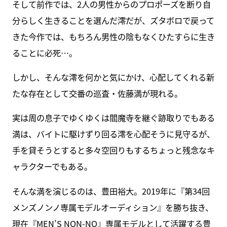
そして前作では、2人の男性からのプロポーズを断り自
分らしく生きることを選んだ澪だが、ズタボロで戻って
きた今作では、もちろん男性の陰もなくひたすらに生き
ることに必死…。
しかし、そんな澪を何かと気にかけ、心配してくれる新
たな存在として交番の巡査・佐藤満が現れる。
実は周の息子でゆくゆくは閻魔寺を継ぐ跡取りでもある
満は、バイトに駆けずり回る澪を心配そうに見守るが、
手を貸そうとすると多々空回りもするちょっと残念なキ
ャラクターでもある。
そんな満を演じるのは、豊田裕大。2019年に『第34回
メンズノンノ専属モデルオーディション』を勝ち抜き、
現在『MEN’S NON-NO』専属モデルとして活躍する豊