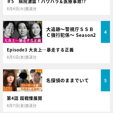
＃5 病院激震！パワハラ＆医療事故!?
8月4日(火)放送分
大追跡～警視庁ＳＳＢ
4
Ｃ強行犯係～ Season2
Episode3 大炎上…暴走する正義
8月5日(水)放送分
名探偵のままでいて
5
第4話 超戦慄展開
8月7日(金)放送分