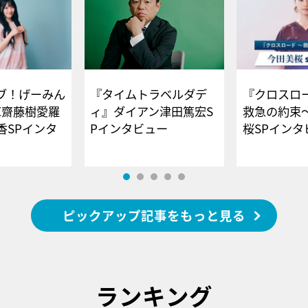
ブ！げーみん
『タイムトラベルダデ
『クロスロー
E齋藤樹愛羅
ィ』ダイアン津田篤宏S
救急の約束
香SPインタ
Pインタビュー
桜SPイ
ピックアップ記事をもっと見る
ランキング