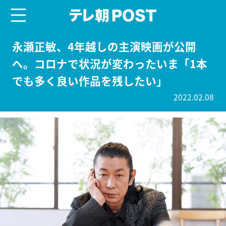
menu
テレ朝POST
永瀬正敏、4年越しの主演映画が公開
へ。コロナで状況が変わったいま「1本
でも多く良い作品を残したい」
2022.02.08