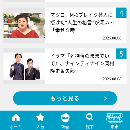
4
マツコ、M-1ブレイク芸人に
授けた“人生の格言”が深い…
「幸せな時…
2026.08.08
5
ドラマ『名探偵のままでい
て』、ナインティナイン岡村
隆史＆矢部…
2026.08.08
もっと見る
ホーム
人気
新着
探す
未来