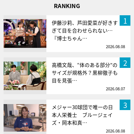
RANKING
1
伊藤沙莉、芦田愛菜が好きす
ぎて目を合わせられない…
『博士ちゃん…
2026.08.08
2
高橋文哉、“体のある部分”の
サイズが規格外？黒柳徹子も
目を見張…
2026.08.07
3
メジャー30球団で唯一の日
本人栄養士 ブルージェイ
ズ・岡本和真…
2026.08.08