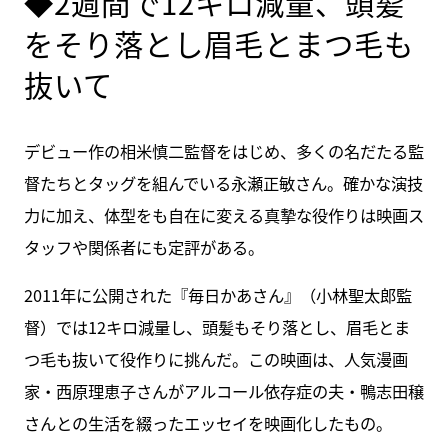
◆2週間で12キロ減量、頭髪
をそり落とし眉毛とまつ毛も
抜いて
デビュー作の相米慎二監督をはじめ、多くの名だたる監
督たちとタッグを組んでいる永瀬正敏さん。確かな演技
力に加え、体型をも自在に変える真摯な役作りは映画ス
タッフや関係者にも定評がある。
2011年に公開された『毎日かあさん』（小林聖太郎監
督）では12キロ減量し、頭髪もそり落とし、眉毛とま
つ毛も抜いて役作りに挑んだ。この映画は、人気漫画
家・西原理恵子さんがアルコール依存症の夫・鴨志田穣
さんとの生活を綴ったエッセイを映画化したもの。