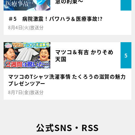
急の約束～
＃5 病院激震！パワハラ＆医療事故!?
8月4日(火)放送分
マツコ＆有吉 かりそめ
5
天国
マツコのTシャツ洗濯事情 たくろうの滋賀の魅力
プレゼンツアー
8月7日(金)放送分
公式SNS・RSS