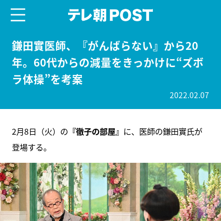
menu
テレ朝POST
鎌田實医師、『がんばらない』から20
年。60代からの減量をきっかけに“ズボ
ラ体操”を考案
2022.02.07
2月8日（火）の
『徹子の部屋』
に、医師の鎌田實氏が
登場する。