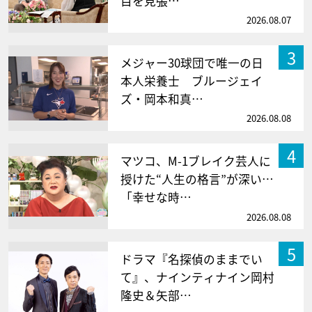
目を見張…
2026.08.07
3
メジャー30球団で唯一の日
本人栄養士 ブルージェイ
ズ・岡本和真…
2026.08.08
4
マツコ、M-1ブレイク芸人に
授けた“人生の格言”が深い…
「幸せな時…
2026.08.08
5
ドラマ『名探偵のままでい
て』、ナインティナイン岡村
隆史＆矢部…