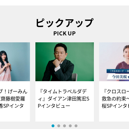
ピックアップ
PICK UP
ブ！げーみん
『タイムトラベルダデ
『クロスロー
E齋藤樹愛羅
ィ』ダイアン津田篤宏S
救急の約束
香SPインタ
Pインタビュー
桜SPイ