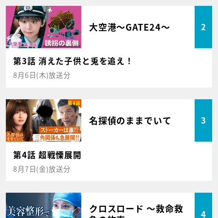
大空港～GATE24～
2
第3話 消えた子供と兎を追え！
8月6日(木)放送分
名探偵のままでいて
3
第4話 超戦慄展開
8月7日(金)放送分
クロスロード ～救命救
4