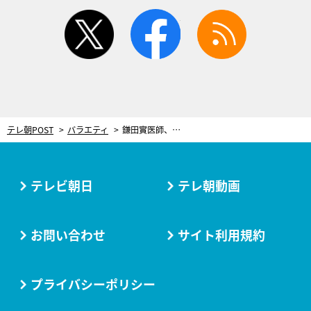
twitter
facebook
rss
テレ朝POST
バラエティ
鎌田實医師、『がんばらない』から20年。60代からの減量をきっかけに“ズボラ体操”を考案
テレビ朝日
テレ朝動画
お問い合わせ
サイト利用規約
プライバシーポリシー