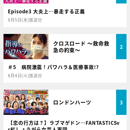
Episode3 大炎上…暴走する正義
8月5日(水)放送分
クロスロード ～救命救
2
急の約束～
＃5 病院激震！パワハラ＆医療事故!?
8月4日(火)放送分
ロンドンハーツ
3
【恋の行方は？】ラブマゲドン…FANTASTICSv
s紅しょうがら女芸人軍団