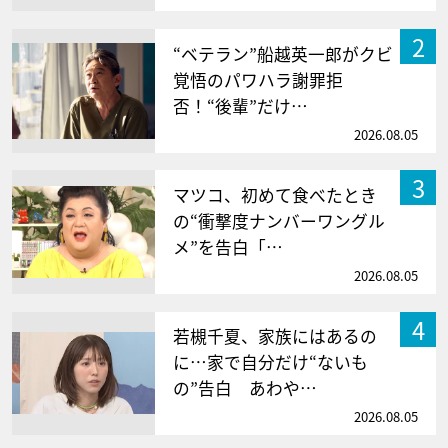
2
“ベテラン”船越英一郎がクビ
覚悟のパワハラ謝罪拒
否！“後輩”だけ…
2026.08.05
3
マツコ、初めて食べたとき
の“衝撃度ナンバーワングル
メ”を告白「…
2026.08.05
4
若槻千夏、家族にはあるの
に…家で自分だけ“ないも
の”告白 あわや…
2026.08.05