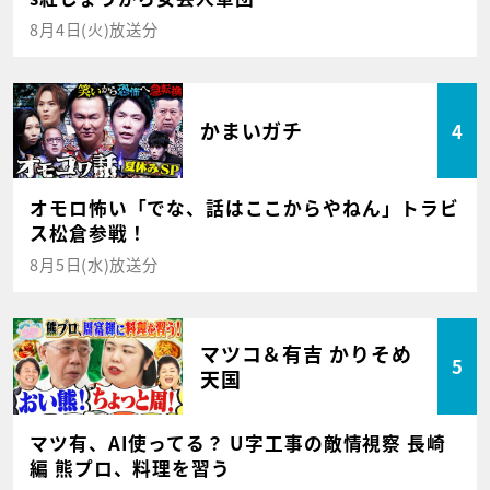
8月4日(火)放送分
かまいガチ
4
オモロ怖い「でな、話はここからやねん」トラビ
ス松倉参戦！
8月5日(水)放送分
マツコ＆有吉 かりそめ
5
天国
マツ有、AI使ってる？ U字工事の敵情視察 長崎
編 熊プロ、料理を習う