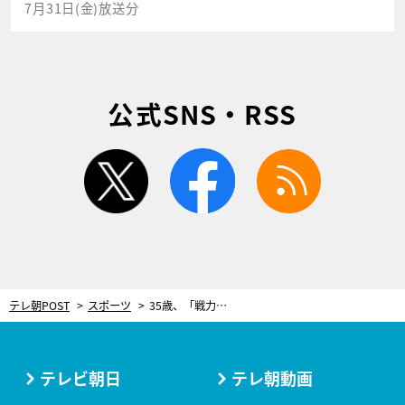
7月31日(金)放送分
公式SNS・RSS
twitter
facebook
rss
テレ朝POST
スポーツ
35歳、「戦力外通告」からの前例なき挑戦！元横浜DeNA主将、まさかのアメフト転身を追った
テレビ朝日
テレ朝動画