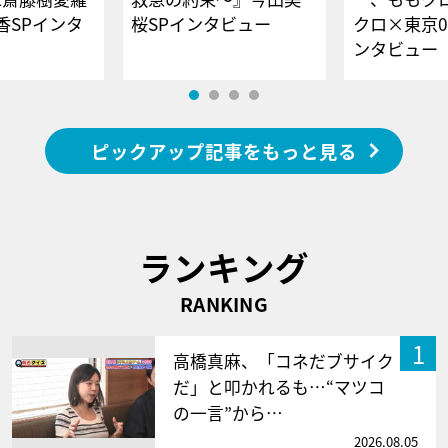
香SPインタ
桜SPインタビュー
クロ×東京0
ンタビュー
ピックアップ記事をもっと見る
ランキング
RANKING
1
高橋真麻、「コネだブサイク
だ」と叩かれるも…“マツコ
の一言”から…
2026.08.05