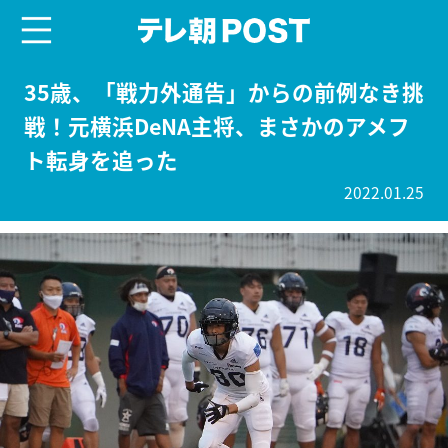
menu
テレ朝POST
35歳、「戦力外通告」からの前例なき挑
戦！元横浜DeNA主将、まさかのアメフ
ト転身を追った
2022.01.25