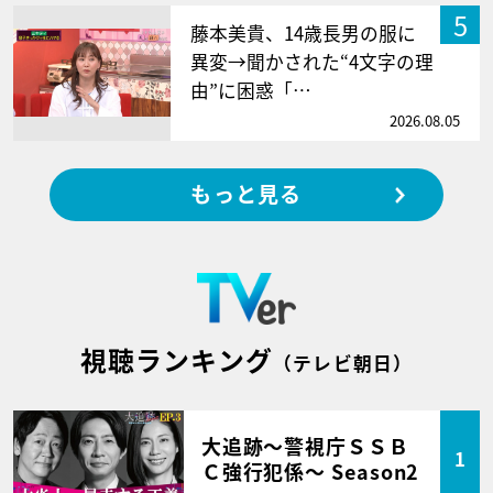
5
藤本美貴、14歳長男の服に
異変→聞かされた“4文字の理
由”に困惑「…
2026.08.05
もっと見る
視聴ランキング
（テレビ朝日）
大追跡～警視庁ＳＳＢ
1
Ｃ強行犯係～ Season2