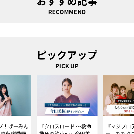
おすすめ記事
RECOMMEND
ピックアップ
PICK UP
ブ！げーみん
『クロスロード ～救命
『マジプロ
E齋藤樹愛羅
救急の約束～』今田美
ー、ももク