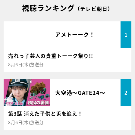
視聴ランキング
（テレビ朝日）
アメトーーク！
1
売れっ子芸人の貴重トーーク祭り!!
8月6日(木)放送分
大空港～GATE24～
2
第3話 消えた子供と兎を追え！
8月6日(木)放送分