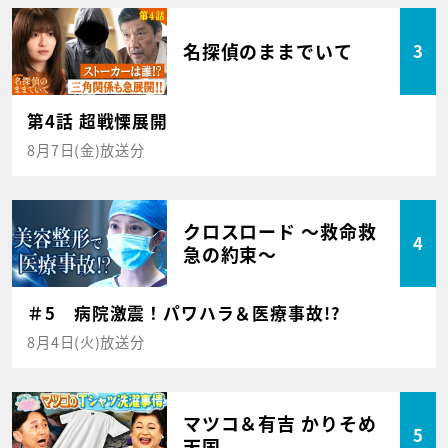
名探偵のままでいて
3
第4話 超戦慄展開
8月7日(金)放送分
クロスロード ～救命救
4
急の約束～
＃5 病院激震！パワハラ＆医療事故!?
8月4日(火)放送分
マツコ＆有吉 かりそめ
5
天国