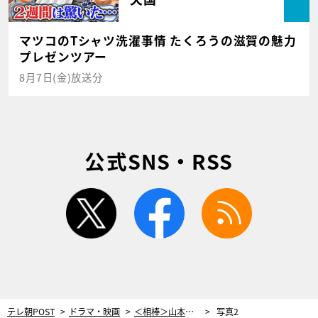
マツコのTシャツ洗濯事情 たくろうの滋賀の魅力
プレゼンツアー
8月7日(金)放送分
公式SNS・RSS
twitter
facebook
rss
テレ朝POST
ドラマ・映画
＜相棒＞山本舞香演じる“謎の女”が登場。特命係は13年前の少女失踪事件との関わりを探る
写真2