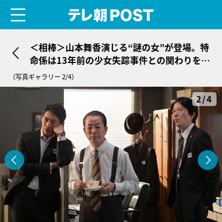
menu
テレ朝POST
＜相棒＞山本舞香演じる“謎の女”が登場。特
命係は13年前の少女失踪事件との関わりを探
る
（写真ギャラリー 2/4）
2/4