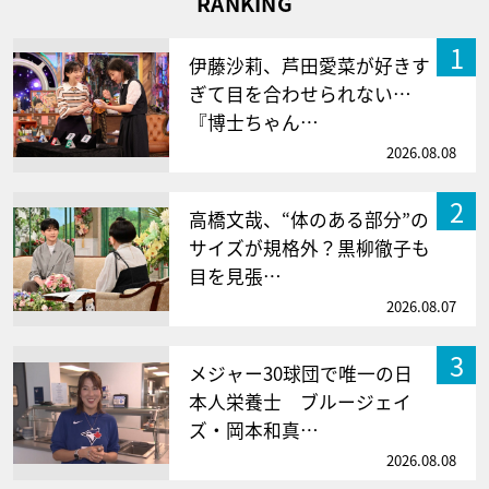
RANKING
1
伊藤沙莉、芦田愛菜が好きす
ぎて目を合わせられない…
『博士ちゃん…
2026.08.08
2
高橋文哉、“体のある部分”の
サイズが規格外？黒柳徹子も
目を見張…
2026.08.07
3
メジャー30球団で唯一の日
本人栄養士 ブルージェイ
ズ・岡本和真…
2026.08.08