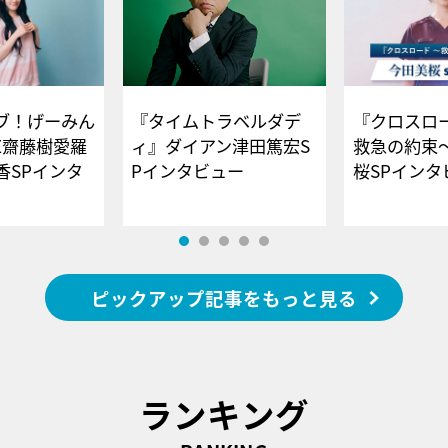
ブ！げーみん
『タイムトラベルダデ
『クロスロー
E齋藤樹愛羅
ィ』ダイアン津田篤宏S
救急の約束
香SPインタ
Pインタビュー
桜SPイ
ピックアップ記事をもっと見る
ランキング