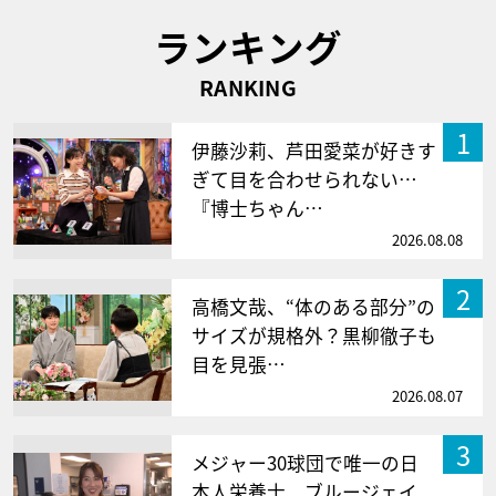
ランキング
RANKING
1
伊藤沙莉、芦田愛菜が好きす
ぎて目を合わせられない…
『博士ちゃん…
2026.08.08
2
高橋文哉、“体のある部分”の
サイズが規格外？黒柳徹子も
目を見張…
2026.08.07
3
メジャー30球団で唯一の日
本人栄養士 ブルージェイ