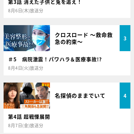
第3話 消えた子供と兎を追え！
8月6日(木)放送分
クロスロード ～救命救
3
急の約束～
＃5 病院激震！パワハラ＆医療事故!?
8月4日(火)放送分
名探偵のままでいて
4
第4話 超戦慄展開
8月7日(金)放送分