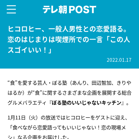
menu
テレ朝POST
ヒコロヒー、一般人男性との恋愛語る。
恋のはじまりは喫煙所での一言「この人
スゴイいい！」
2022.01.17
“食”を愛する芸人・ぼる塾（あんり、田辺智加、きりや
はるか）が“食”に関するさまざまな企画を展開する総合
グルメバラエティ『
ぼる塾のいいじゃないキッチン
』。
1月11日（火）の放送ではヒコロヒーをゲストに迎え、
「食べながら恋愛語ってもいいじゃない！恋の現場メ
シ」なる企画をお届けした。