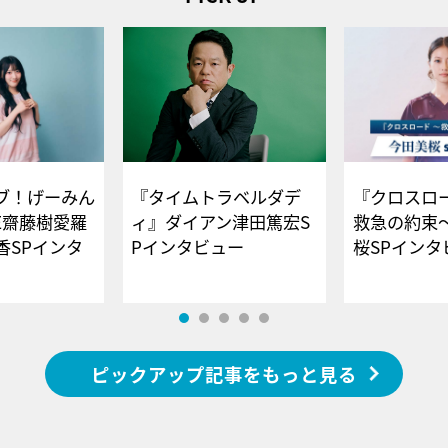
ブ！げーみん
『タイムトラベルダデ
『クロスロー
E齋藤樹愛羅
ィ』ダイアン津田篤宏S
救急の約束
香SPインタ
Pインタビュー
桜SPイ
ピックアップ記事をもっと見る