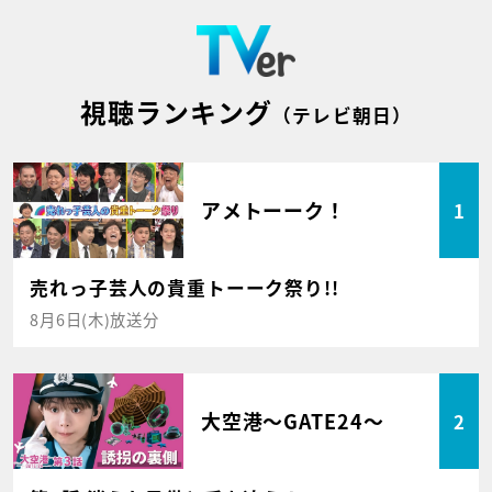
視聴ランキング
（テレビ朝日）
アメトーーク！
1
売れっ子芸人の貴重トーーク祭り!!
8月6日(木)放送分
大空港～GATE24～
2