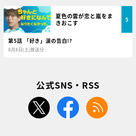
夏色の雲が恋と嵐をま
5
きおこす
第5話 「好き」涙の告白!?
8月8日(土)放送分
公式SNS・RSS
twitter
facebook
rss