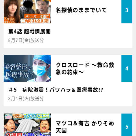
名探偵のままでいて
3
第4話 超戦慄展開
8月7日(金)放送分
クロスロード ～救命救
4
急の約束～
＃5 病院激震！パワハラ＆医療事故!?
8月4日(火)放送分
マツコ＆有吉 かりそめ
5
天国