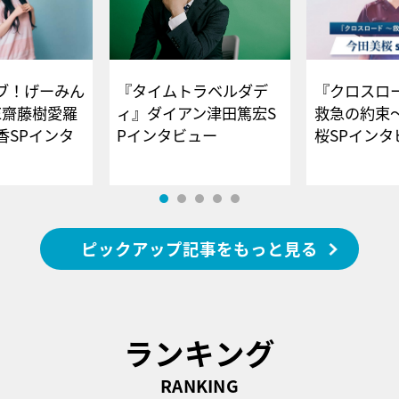
ブ！げーみん
『タイムトラベルダデ
『クロスロー
E齋藤樹愛羅
ィ』ダイアン津田篤宏S
救急の約束
香SPインタ
Pインタビュー
桜SPイ
ピックアップ記事をもっと見る
ランキング
RANKING