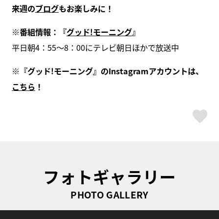
来週の
ブログ
もお楽しみに！
※
番組情報：『
グッド!
モーニング
』
平日朝4：55～8：00にテレビ朝日ほかで放送中
※『グッド!モーニング』のInstagramアカウントは、
こちら
！
ス
フォトギャラリー
PHOTO GALLERY