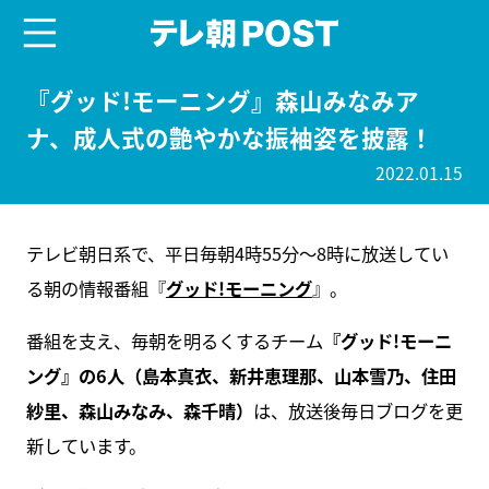
menu
テレ朝POST
『グッド!モーニング』森山みなみア
ナ、成人式の艶やかな振袖姿を披露！
2022.01.15
テレビ朝日系で、平日毎朝4時55分～8時に放送してい
る朝の情報番組『
グッド!モーニング
』。
番組を支え、毎朝を明るくするチーム
『グッド!モーニ
ング』の6人（島本真衣、新井恵理那、山本雪乃、住田
紗里、森山みなみ、森千晴）
は、放送後毎日ブログを更
新しています。