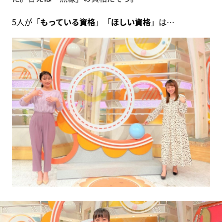
5人が「
もっている資格
」「
ほしい資格
」は…