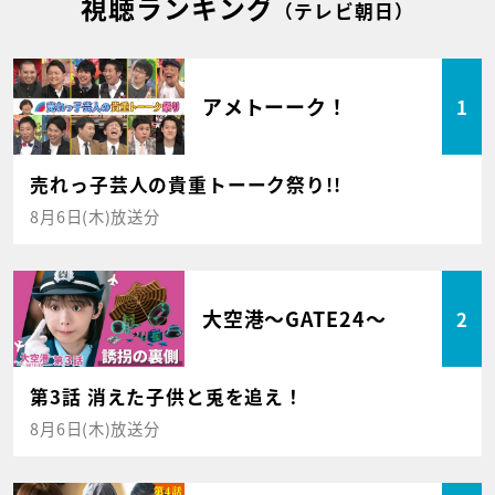
視聴ランキング
（テレビ朝日）
アメトーーク！
1
売れっ子芸人の貴重トーーク祭り!!
8月6日(木)放送分
大空港～GATE24～
2
第3話 消えた子供と兎を追え！
8月6日(木)放送分