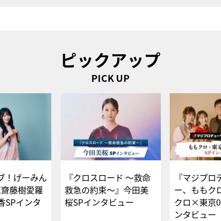
ピックアップ
PICK UP
ブ！げーみん
『クロスロード ～救命
『マジプロ
E齋藤樹愛羅
救急の約束～』今田美
ー、ももク
香SPインタ
桜SPインタビュー
クロ×東京0
ンタビュー