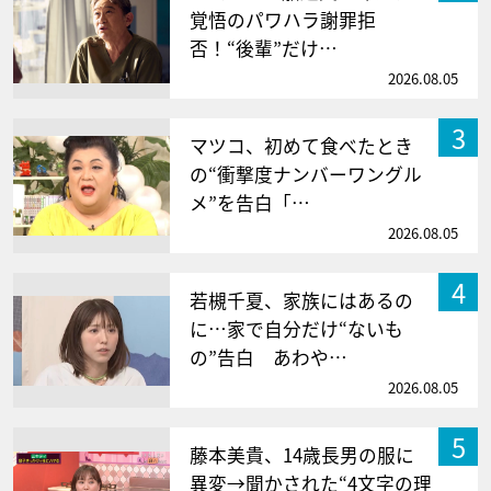
覚悟のパワハラ謝罪拒
否！“後輩”だけ…
2026.08.05
3
マツコ、初めて食べたとき
の“衝撃度ナンバーワングル
メ”を告白「…
2026.08.05
4
若槻千夏、家族にはあるの
に…家で自分だけ“ないも
の”告白 あわや…
2026.08.05
5
藤本美貴、14歳長男の服に
異変→聞かされた“4文字の理