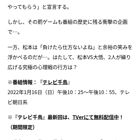
やってもらう」と宣言する。
しかし、その罰ゲームも番組の歴史に残る衝撃の企画
で…。
一方、松本は「負けたら仕方ないよね」と余裕の笑みを
浮かべるのだが…。はたして、松本VS大悟、2人が繰り
広げる究極の心理戦の行方は？
※番組情報：『
テレビ千鳥
』
2022年1月16日（日）午後10：25～午後10：55、テレ
ビ朝日系
※『テレビ千鳥』最新回は、
TVerにて無料配信中
！
（期間限定）