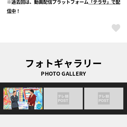
※過去回は、動画配信プラットフォーム
「テラサ」で配
信中
！
ス
フォトギャラリー
PHOTO GALLERY