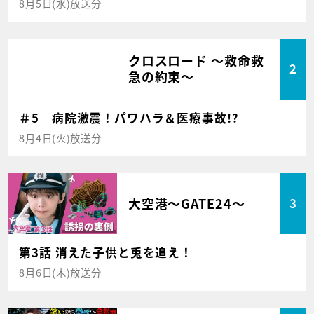
8月5日(水)放送分
クロスロード ～救命救
2
急の約束～
＃5 病院激震！パワハラ＆医療事故!?
8月4日(火)放送分
大空港～GATE24～
3
第3話 消えた子供と兎を追え！
8月6日(木)放送分