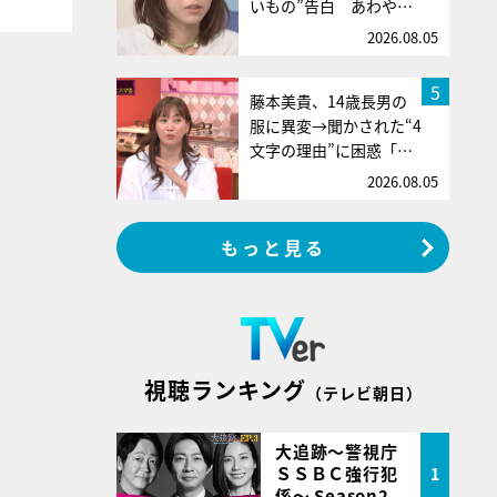
いもの”告白 あわや…
2026.08.05
5
藤本美貴、14歳長男の
服に異変→聞かされた“4
文字の理由”に困惑「…
2026.08.05
もっと見る
視聴ランキング
（テレビ朝日）
大追跡～警視庁
ＳＳＢＣ強行犯
1
係～ Season2