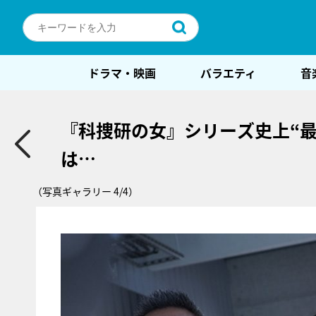
ドラマ・映画
バラエティ
音
『科捜研の女』シリーズ史上“
は…
（写真ギャラリー 4/4）