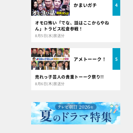
かまいガチ
4
オモロ怖い「でな、話はここからやね
ん」トラビス松倉参戦！
8月5日(水)放送分
アメトーーク！
5
売れっ子芸人の貴重トーーク祭り!!
8月6日(木)放送分