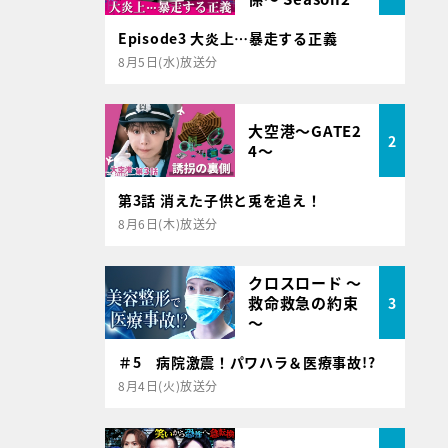
Episode3 大炎上…暴走する正義
8月5日(水)放送分
大空港～GATE2
2
4～
第3話 消えた子供と兎を追え！
8月6日(木)放送分
クロスロード ～
救命救急の約束
3
～
＃5 病院激震！パワハラ＆医療事故!?
8月4日(火)放送分