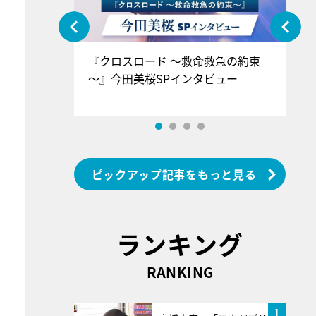
ぐ』＝LOV
『クロスロード ～救命救急の約束
『
香SPインタ
～』今田美桜SPインタビュー
ロ
ン
ピックアップ記事をもっと見る
ランキング
RANKING
1