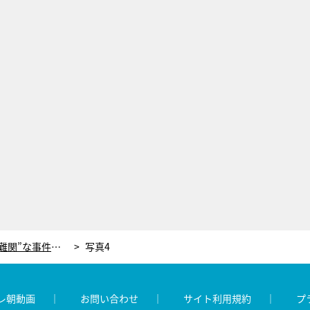
『科捜研の女』シリーズ史上“最難関”な事件発生！前代未聞の状況にマリコは…
写真4
レ朝動画
お問い合わせ
サイト利用規約
プ