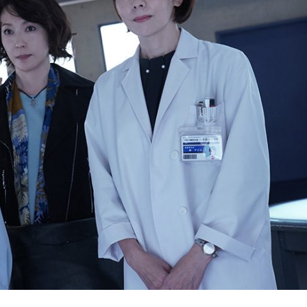
『アイ＝ラブ！げーみん
E齋藤樹愛羅＆佐々木舞
ビュー