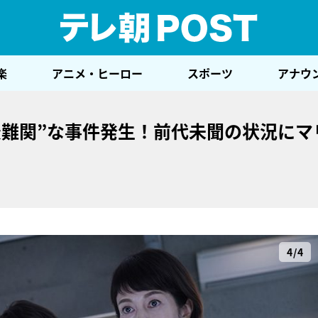
テレ
楽
アニメ・ヒーロー
スポーツ
アナウ
最難関”な事件発生！前代未聞の状況にマ
4/4