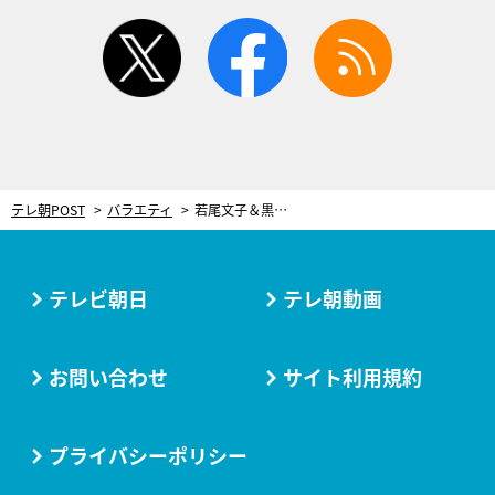
twitter
facebook
rss
テレ朝POST
バラエティ
若尾文子＆黒川紀章さん、働く40代同士での結婚の意義。『徹子の部屋』で「有名人夫婦」特集
テレビ朝日
テレ朝動画
お問い合わせ
サイト利用規約
プライバシーポリシー