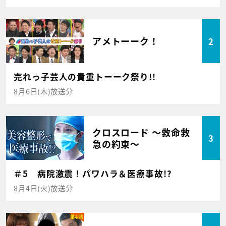
アメトーーク！
2
売れっ子芸人の貴重トーーク祭り!!
8月6日(木)放送分
クロスロード ～救命救
3
急の約束～
＃5 病院激震！パワハラ＆医療事故!?
8月4日(火)放送分