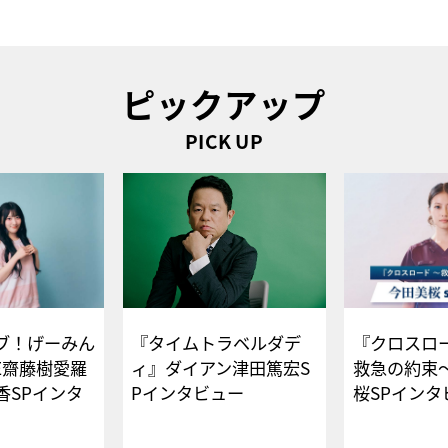
ピックアップ
PICK UP
ブ！げーみん
『タイムトラベルダデ
『クロスロー
E齋藤樹愛羅
ィ』ダイアン津田篤宏S
救急の約束
香SPインタ
Pインタビュー
桜SPイ