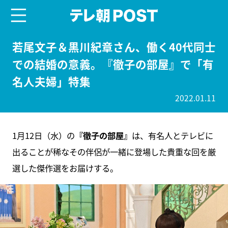
menu
テレ朝POST
若尾文子＆黒川紀章さん、働く40代同士
での結婚の意義。『徹子の部屋』で「有
名人夫婦」特集
2022.01.11
1月12日（水）の
『徹子の部屋』
は、有名人とテレビに
出ることが稀なその伴侶が一緒に登場した貴重な回を厳
選した傑作選をお届けする。