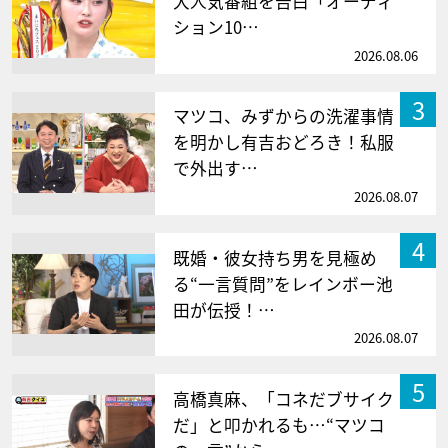
大人気番組を告白「オーディ
ション10…
2026.08.06
3
マツコ、みずからの洗濯事情
を明かし有吉おどろき！私服
で外出す…
2026.08.07
4
既婚・彼女持ち男を見極め
る“一言質問”をレインボー池
田が伝授！…
2026.08.07
5
高橋真麻、「コネだブサイク
だ」と叩かれるも…“マツコ