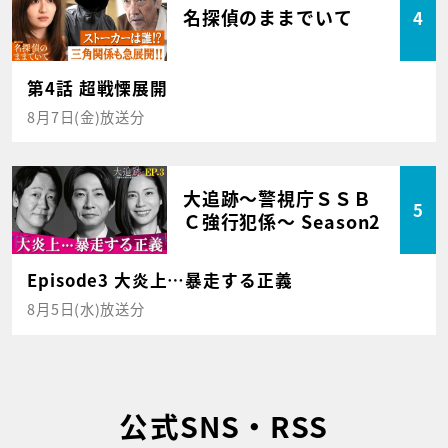
名探偵のままでいて
4
第4話 超戦慄展開
8月7日(金)放送分
大追跡～警視庁ＳＳＢ
5
Ｃ強行犯係～ Season2
Episode3 大炎上…暴走する正義
8月5日(水)放送分
公式SNS・RSS