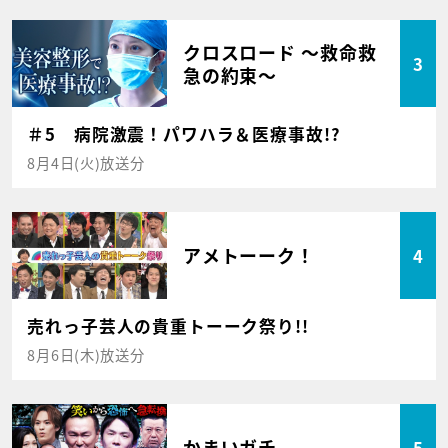
クロスロード ～救命救
3
急の約束～
＃5 病院激震！パワハラ＆医療事故!?
8月4日(火)放送分
アメトーーク！
4
売れっ子芸人の貴重トーーク祭り!!
8月6日(木)放送分
かまいガチ
5