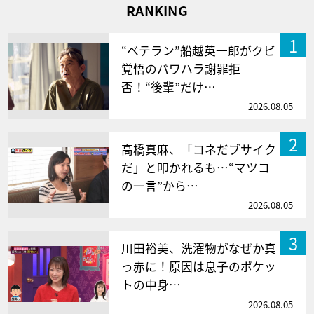
RANKING
1
“ベテラン”船越英一郎がクビ
覚悟のパワハラ謝罪拒
否！“後輩”だけ…
2026.08.05
2
高橋真麻、「コネだブサイク
だ」と叩かれるも…“マツコ
の一言”から…
2026.08.05
3
川田裕美、洗濯物がなぜか真
っ赤に！原因は息子のポケッ
トの中身…
2026.08.05