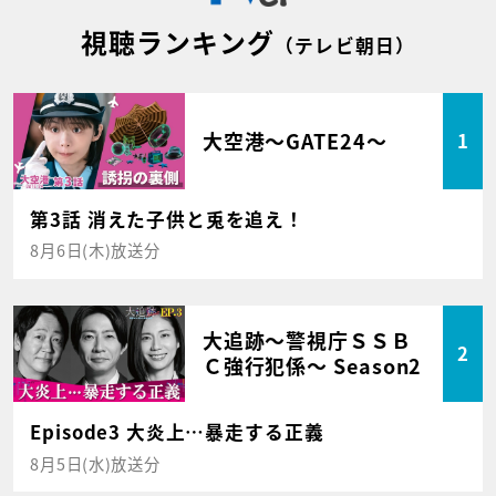
視聴ランキング
（テレビ朝日）
大空港～GATE24～
1
第3話 消えた子供と兎を追え！
8月6日(木)放送分
大追跡～警視庁ＳＳＢ
2
Ｃ強行犯係～ Season2
Episode3 大炎上…暴走する正義
8月5日(水)放送分