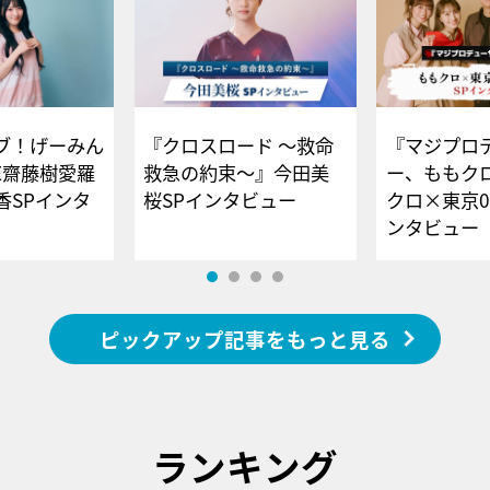
ブ！げーみん
『クロスロード ～救命
『マジプロ
E齋藤樹愛羅
救急の約束～』今田美
ー、ももク
香SPインタ
桜SPインタビュー
クロ×東京0
ンタビュー
ピックアップ記事をもっと見る
ランキング