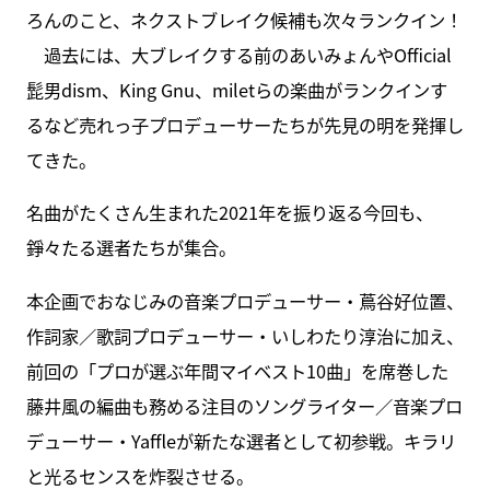
ろんのこと、ネクストブレイク候補も次々ランクイン！
過去には、大ブレイクする前のあいみょんやOfficial
髭男dism、King Gnu、miletらの楽曲がランクインす
るなど売れっ子プロデューサーたちが先見の明を発揮し
てきた。
名曲がたくさん生まれた2021年を振り返る今回も、
錚々たる選者たちが集合。
本企画でおなじみの音楽プロデューサー・蔦谷好位置、
作詞家／歌詞プロデューサー・いしわたり淳治に加え、
前回の「プロが選ぶ年間マイベスト10曲」を席巻した
藤井風の編曲も務める注目のソングライター／音楽プロ
デューサー・Yaffleが新たな選者として初参戦。キラリ
と光るセンスを炸裂させる。