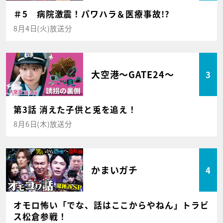
＃5 病院激震！パワハラ＆医療事故!?
8月4日(火)放送分
大空港～GATE24～
3
第3話 消えた子供と兎を追え！
8月6日(木)放送分
かまいガチ
4
オモロ怖い「でな、話はここからやねん」トラビ
ス松倉参戦！