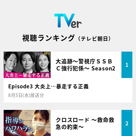
視聴ランキング
（テレビ朝日）
大追跡～警視庁ＳＳＢ
1
Ｃ強行犯係～ Season2
Episode3 大炎上…暴走する正義
8月5日(水)放送分
クロスロード ～救命救
2
急の約束～