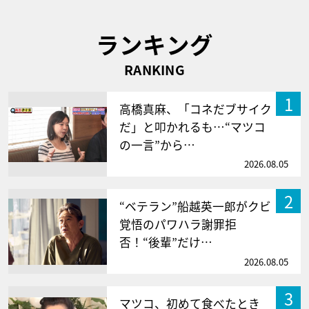
ランキング
RANKING
1
高橋真麻、「コネだブサイク
だ」と叩かれるも…“マツコ
の一言”から…
2026.08.05
2
“ベテラン”船越英一郎がクビ
覚悟のパワハラ謝罪拒
否！“後輩”だけ…
2026.08.05
3
マツコ、初めて食べたとき