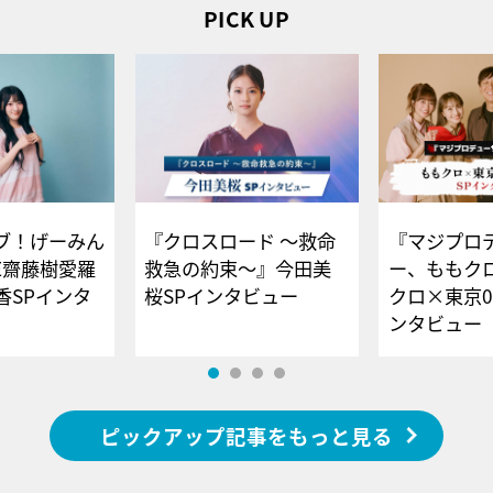
PICK UP
ブ！げーみん
『クロスロード ～救命
『マジプロ
E齋藤樹愛羅
救急の約束～』今田美
ー、ももク
香SPインタ
桜SPインタビュー
クロ×東京0
ンタビュー
ピックアップ記事をもっと見る