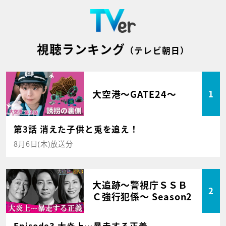
視聴ランキング
（テレビ朝日）
大空港～GATE24～
1
第3話 消えた子供と兎を追え！
8月6日(木)放送分
大追跡～警視庁ＳＳＢ
2
Ｃ強行犯係～ Season2