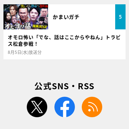
かまいガチ
5
オモロ怖い「でな、話はここからやねん」トラビ
ス松倉参戦！
8月5日(水)放送分
公式SNS・RSS
twitter
facebook
rss