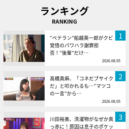
ランキング
RANKING
1
“ベテラン”船越英一郎がクビ
覚悟のパワハラ謝罪拒
否！“後輩”だけ…
2026.08.05
2
高橋真麻、「コネだブサイク
だ」と叩かれるも…“マツコ
の一言”から…
2026.08.05
3
川田裕美、洗濯物がなぜか真
っ赤に！原因は息子のポケッ