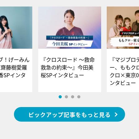
ブ！げーみん
『クロスロード ～救命
『マジプロ
E齋藤樹愛羅
救急の約束～』今田美
ー、ももク
香SPインタ
桜SPインタビュー
クロ×東京0
ンタビュー
ピックアップ記事をもっと見る