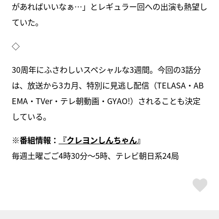
があればいいなぁ…」とレギュラー回への出演も熱望し
ていた。
◇
30周年にふさわしいスペシャルな3週間。今回の3話分
は、放送から3カ月、特別に見逃し配信（TELASA・AB
EMA・TVer・テレ朝動画・GYAO!）されることも決定
している。
※番組情報：
『クレヨンしんちゃん
』
毎週土曜ごご4時30分～5時、テレビ朝日系24局
ス