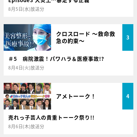
Episode3 大炎上…暴走する正義
8月5日(水)放送分
クロスロード ～救命救
3
急の約束～
＃5 病院激震！パワハラ＆医療事故!?
8月4日(火)放送分
アメトーーク！
4
売れっ子芸人の貴重トーーク祭り!!
8月6日(木)放送分