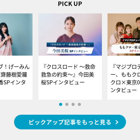
PICK UP
ブ！げーみん
『クロスロード ～救命
『マジプロ
E齋藤樹愛羅
救急の約束～』今田美
ー、ももク
香SPインタ
桜SPインタビュー
クロ×東京0
ンタビュー
ピックアップ記事をもっと見る