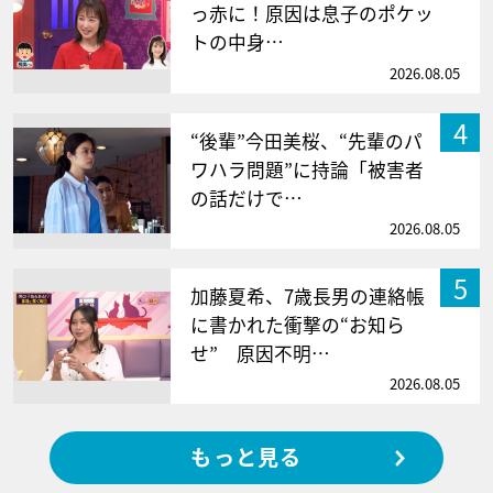
っ赤に！原因は息子のポケッ
トの中身…
2026.08.05
4
“後輩”今田美桜、“先輩のパ
ワハラ問題”に持論「被害者
の話だけで…
2026.08.05
5
加藤夏希、7歳長男の連絡帳
に書かれた衝撃の“お知ら
せ” 原因不明…
2026.08.05
もっと見る