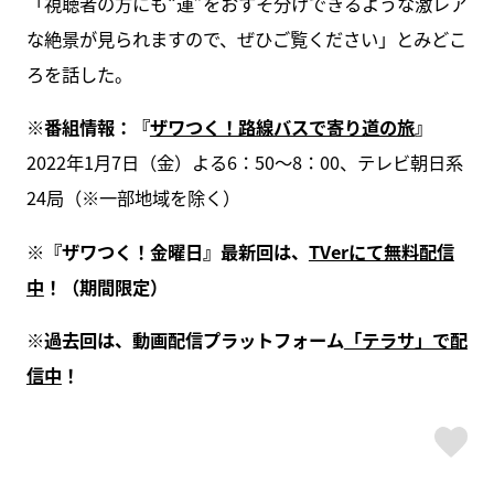
「視聴者の方にも“運”をおすそ分けできるような激レア
な絶景が見られますので、ぜひご覧ください」とみどこ
ろを話した。
※番組情報：『
ザワつく！路線バスで寄り道の旅
』
2022年1月7日（金）よる6：50～8：00、テレビ朝日系
24局（※一部地域を除く）
※『ザワつく！金曜日』最新回は、
TVerにて無料配信
中
！（期間限定）
※過去回は、動画配信プラットフォーム
「テラサ」で配
信中
！
ス