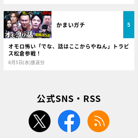
かまいガチ
5
オモロ怖い「でな、話はここからやねん」トラビ
ス松倉参戦！
8月5日(水)放送分
公式SNS・RSS
twitter
facebook
rss