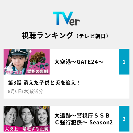
視聴ランキング
（テレビ朝日）
大空港～GATE24～
1
第3話 消えた子供と兎を追え！
8月6日(木)放送分
大追跡～警視庁ＳＳＢ
2
Ｃ強行犯係～ Season2