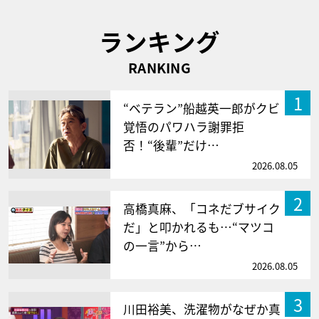
ランキング
RANKING
1
“ベテラン”船越英一郎がクビ
覚悟のパワハラ謝罪拒
否！“後輩”だけ…
2026.08.05
2
高橋真麻、「コネだブサイク
だ」と叩かれるも…“マツコ
の一言”から…
2026.08.05
3
川田裕美、洗濯物がなぜか真