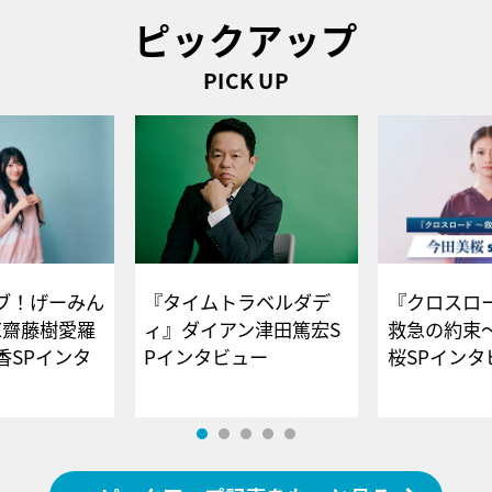
ピックアップ
PICK UP
ブ！げーみん
『タイムトラベルダデ
『クロスロー
E齋藤樹愛羅
ィ』ダイアン津田篤宏S
救急の約束
香SPインタ
Pインタビュー
桜SPイ