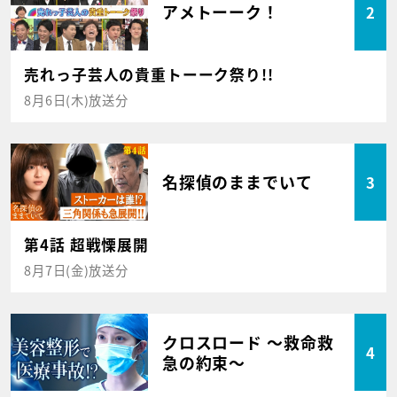
アメトーーク！
2
売れっ子芸人の貴重トーーク祭り!!
8月6日(木)放送分
名探偵のままでいて
3
第4話 超戦慄展開
8月7日(金)放送分
クロスロード ～救命救
4
急の約束～