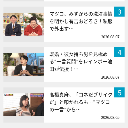
3
マツコ、みずからの洗濯事情
を明かし有吉おどろき！私服
で外出す…
2026.08.07
4
既婚・彼女持ち男を見極め
る“一言質問”をレインボー池
田が伝授！…
2026.08.07
5
高橋真麻、「コネだブサイク
だ」と叩かれるも…“マツコ
の一言”から…
2026.08.05