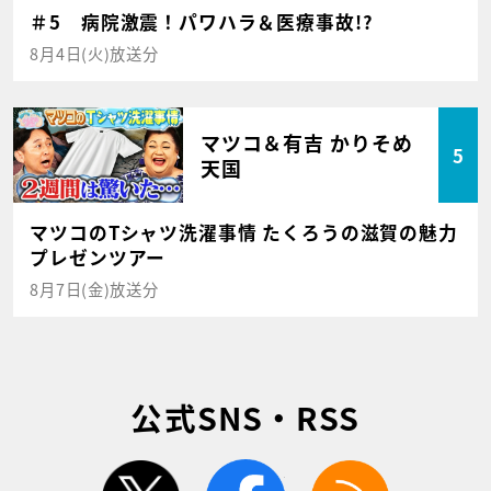
＃5 病院激震！パワハラ＆医療事故!?
8月4日(火)放送分
マツコ＆有吉 かりそめ
5
天国
マツコのTシャツ洗濯事情 たくろうの滋賀の魅力
プレゼンツアー
8月7日(金)放送分
公式SNS・RSS
twitter
facebook
rss