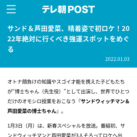
menu
テレ朝POST
サンド＆芦田愛菜、晴着姿で初ロケ！20
22年絶対に行くべき強運スポットをめぐ
る
2022.01.03
オトナ顔負けの知識やスゴイ才能を携えた子どもたち
が“博士ちゃん（先生役）”として出演し、世界でひとつ
だけのオモシロ授業をおこなう『
サンドウィッチマン＆
芦田愛菜の博士ちゃん
』。
1月3日（月）は、新春スペシャルを放送。番組初、サ
ンドウィッチマンと芦田愛菜が3人そろってロケへ出