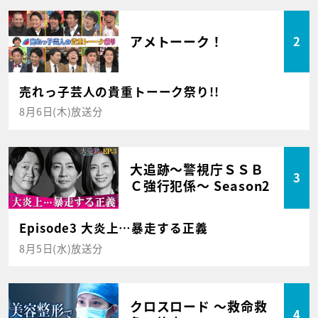
アメトーーク！
2
売れっ子芸人の貴重トーーク祭り!!
8月6日(木)放送分
大追跡～警視庁ＳＳＢ
3
Ｃ強行犯係～ Season2
Episode3 大炎上…暴走する正義
8月5日(水)放送分
クロスロード ～救命救
4