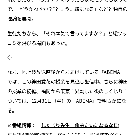
で、“どうかわすか？”という訓練になる」などと独自の
理論を展開。
生徒たちから、「それ本気で言ってますか？」と総ツッ
コミを浴びる場面もあった。
◇
なお、地上波放送直後からお届けしている『ABEMA』
では、この神田愛花の授業を見逃し配信中。さらに神田
の授業の続編、福岡から東京に異動した後のしくじりに
ついては、12月31日（金）の『ABEMA』で明らかにな
る。
※
番組情報：『
しくじり先生 俺みたいになるな!!
』
毎月
第4週金曜
深夜
0：
50
～
1：
20
（一部地域を除く）