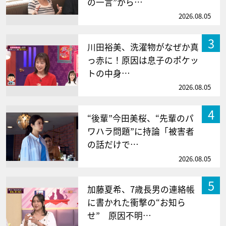
の一言”から…
2026.08.05
3
川田裕美、洗濯物がなぜか真
っ赤に！原因は息子のポケッ
トの中身…
2026.08.05
4
“後輩”今田美桜、“先輩のパ
ワハラ問題”に持論「被害者
の話だけで…
2026.08.05
5
加藤夏希、7歳長男の連絡帳
に書かれた衝撃の“お知ら
せ” 原因不明…