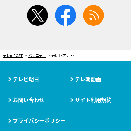
twitter
facebook
rss
テレ朝POST
バラエティ
元NHKアナ・神田愛花、選挙報道で戦慄の“読み間違い”。報道局ほぼ出禁状態に！
テレビ朝日
テレ朝動画
お問い合わせ
サイト利用規約
プライバシーポリシー