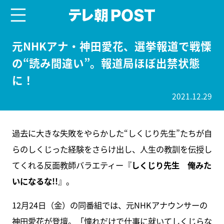
menu
テレ朝POST
元NHKアナ・神田愛花、選挙報道で戦慄
の“読み間違い”。報道局ほぼ出禁状態
に！
2021.12.29
過去に大きな失敗をやらかした“しくじり先生”たちが自
らのしくじった経験をさらけ出し、人生の教訓を伝授し
てくれる反面教師バラエティー『
しくじり先生 俺みた
いになるな!!
』。
12月24日（金）の同番組では、元NHKアナウンサーの
神田愛花が登壇。「憧れだけで仕事に就いてしくじらな