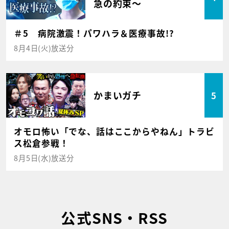
急の約束～
＃5 病院激震！パワハラ＆医療事故!?
8月4日(火)放送分
かまいガチ
5
オモロ怖い「でな、話はここからやねん」トラビ
ス松倉参戦！
8月5日(水)放送分
公式SNS・RSS