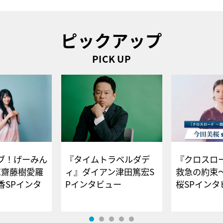
ピックアップ
PICK UP
ブ！げーみん
『タイムトラベルダデ
『クロスロー
E齋藤樹愛羅
ィ』ダイアン津田篤宏S
救急の約束
香SPインタ
Pインタビュー
桜SPイ