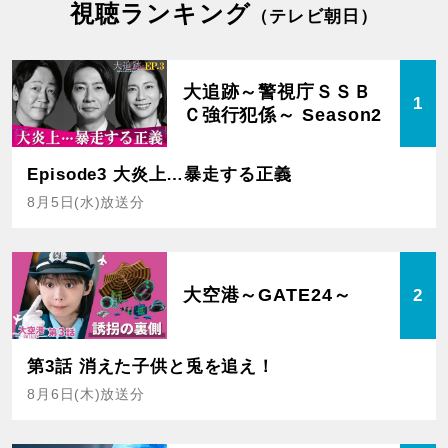
視聴ランキング
（テレビ朝日）
大追跡～警視庁ＳＳＢ
1
Ｃ強行犯係～ Season2
Episode3 大炎上…暴走する正義
8月5日(水)放送分
大空港～GATE24～
2
第3話 消えた子供と兎を追え！
8月6日(木)放送分