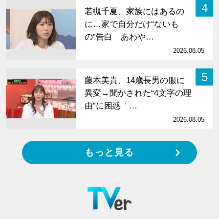
4
若槻千夏、家族にはあるの
に…家で自分だけ“ないも
の”告白 あわや…
2026.08.05
5
藤本美貴、14歳長男の服に
異変→聞かされた“4文字の理
由”に困惑「…
2026.08.05
もっと見る