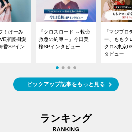
ブ！げーみ
『クロスロード ～救命
『マジプロ
VE齋藤樹愛
救急の約束～』今田美
ー、ももク
舞香SPイン
桜SPインタビュー
クロ×東京0
タビュー
ピックアップ記事をもっと見る
ランキング
RANKING