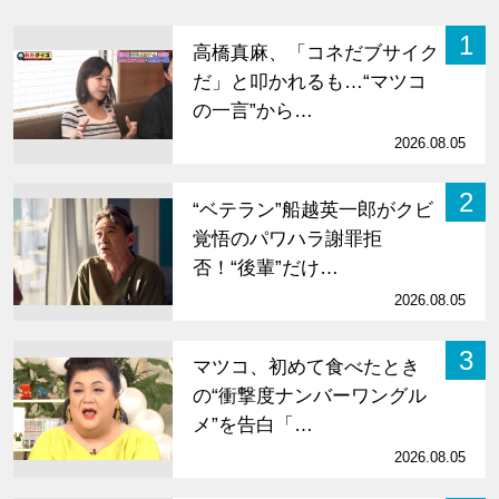
1
高橋真麻、「コネだブサイク
だ」と叩かれるも…“マツコ
の一言”から…
2026.08.05
2
“ベテラン”船越英一郎がクビ
覚悟のパワハラ謝罪拒
否！“後輩”だけ…
2026.08.05
3
マツコ、初めて食べたとき
の“衝撃度ナンバーワングル
メ”を告白「…
2026.08.05