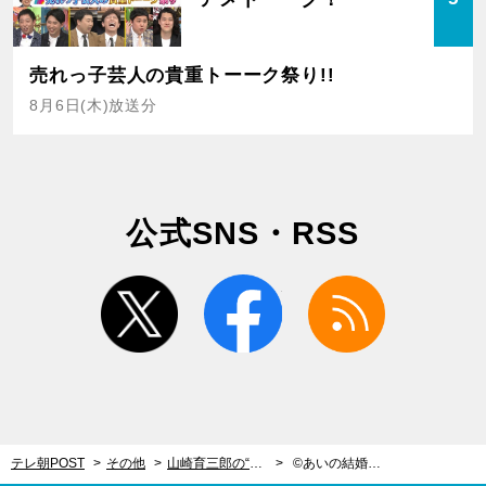
売れっ子芸人の貴重トーーク祭り!!
8月6日(木)放送分
公式SNS・RSS
twitter
facebook
rss
テレ朝POST
その他
山崎育三郎の“ブッ飛びキャラクター”ぶりに注目！ドラマ撮影の裏側も公開【動画あり】
©あいの結婚相談所