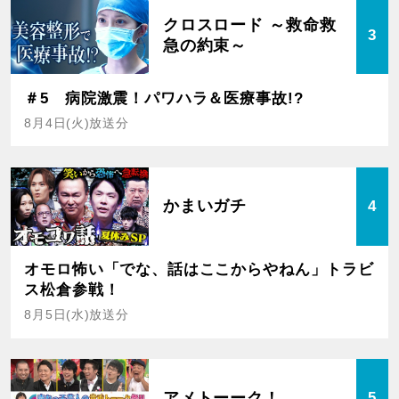
クロスロード ～救命救
3
急の約束～
＃5 病院激震！パワハラ＆医療事故!?
8月4日(火)放送分
かまいガチ
4
オモロ怖い「でな、話はここからやねん」トラビ
ス松倉参戦！
8月5日(水)放送分
アメトーーク！
5