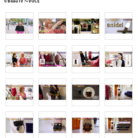
©BeauTV ～VOCE