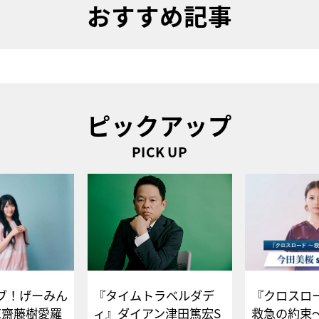
おすすめ記事
ピックアップ
PICK UP
ブ！げーみん
『タイムトラベルダデ
『クロスロー
E齋藤樹愛羅
ィ』ダイアン津田篤宏S
救急の約束