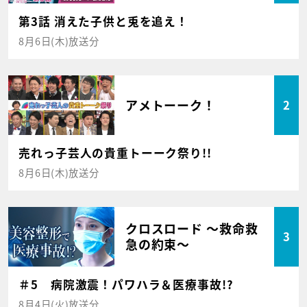
第3話 消えた子供と兎を追え！
8月6日(木)放送分
アメトーーク！
2
売れっ子芸人の貴重トーーク祭り!!
8月6日(木)放送分
クロスロード ～救命救
3
急の約束～
＃5 病院激震！パワハラ＆医療事故!?
8月4日(火)放送分