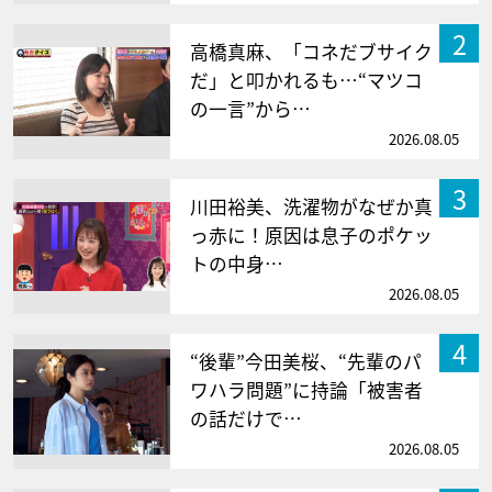
2
高橋真麻、「コネだブサイク
だ」と叩かれるも…“マツコ
の一言”から…
2026.08.05
3
川田裕美、洗濯物がなぜか真
っ赤に！原因は息子のポケッ
トの中身…
2026.08.05
4
“後輩”今田美桜、“先輩のパ
ワハラ問題”に持論「被害者
の話だけで…
2026.08.05