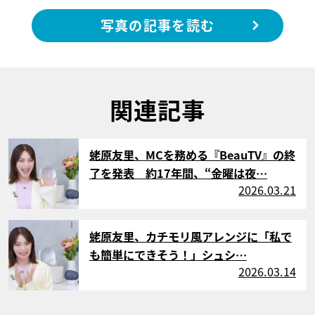
写真の記事を読む
関連記事
サムネイル
蛯原友里、MCを務める『BeauTV』の終
了を発表 約17年間、“金曜は夜…
2026.03.21
サムネイル
蛯原友里、カチモリ風アレンジに「私で
も簡単にできそう！」シュシ…
2026.03.14