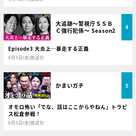
大追跡～警視庁ＳＳＢ
4
Ｃ強行犯係～ Season2
Episode3 大炎上…暴走する正義
8月5日(水)放送分
かまいガチ
5
オモロ怖い「でな、話はここからやねん」トラビ
ス松倉参戦！
8月5日(水)放送分