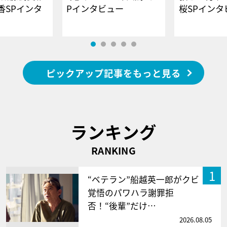
香SPインタ
Pインタビュー
桜SPイ
ピックアップ記事をもっと見る
ランキング
RANKING
1
“ベテラン”船越英一郎がクビ
覚悟のパワハラ謝罪拒
否！“後輩”だけ…
2026.08.05