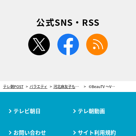
公式SNS・RSS
twitter
facebook
rss
テレ朝POST
バラエティ
河北麻友子も大絶賛！人気スタイリストが教える、この秋注目の2大トレンド
©BeauTV ～VOCE
テレビ朝日
テレ朝動画
お問い合わせ
サイト利用規約