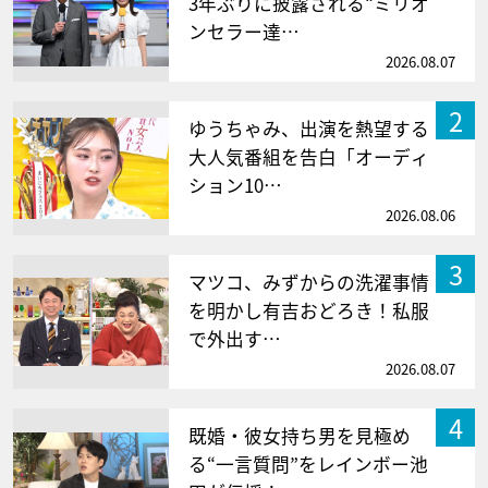
3年ぶりに披露される“ミリオ
ンセラー達…
2026.08.07
2
ゆうちゃみ、出演を熱望する
大人気番組を告白「オーディ
ション10…
2026.08.06
3
マツコ、みずからの洗濯事情
を明かし有吉おどろき！私服
で外出す…
2026.08.07
4
既婚・彼女持ち男を見極め
る“一言質問”をレインボー池