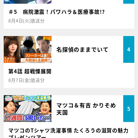
＃5 病院激震！パワハラ＆医療事故!?
8月4日(火)放送分
名探偵のままでいて
4
第4話 超戦慄展開
8月7日(金)放送分
マツコ＆有吉 かりそめ
5
天国
マツコのTシャツ洗濯事情 たくろうの滋賀の魅力
プレゼンツアー