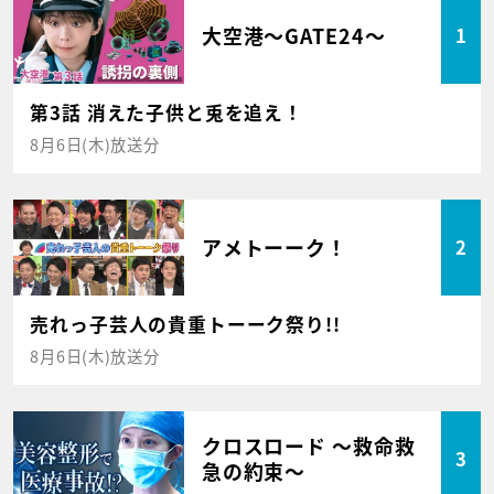
大空港～GATE24～
1
第3話 消えた子供と兎を追え！
8月6日(木)放送分
アメトーーク！
2
売れっ子芸人の貴重トーーク祭り!!
8月6日(木)放送分
クロスロード ～救命救
3
急の約束～