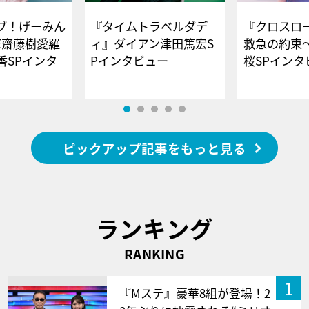
ブ！げーみん
『タイムトラベルダデ
『クロスロー
E齋藤樹愛羅
ィ』ダイアン津田篤宏S
救急の約束
香SPインタ
Pインタビュー
桜SPイ
ピックアップ記事をもっと見る
ランキング
RANKING
1
『Mステ』豪華8組が登場！2