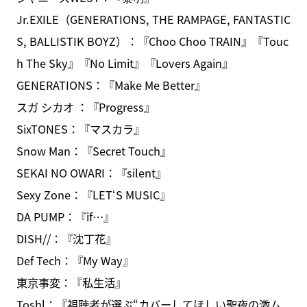
Jr.EXILE（GENERATIONS, THE RAMPAGE, FANTASTIC
S, BALLISTIK BOYZ）：『Choo Choo TRAIN』『Touc
h The Sky』『No Limit』『Lovers Again』
GENERATIONS：『Make Me Better』
スガ シカオ ：『Progress』
SixTONES：『マスカラ』
Snow Man：『Secret Touch』
SEKAI NO OWARI：『silent』
Sexy Zone：『LET‘S MUSIC』
DA PUMP：『if…』
DISH//：『沈丁花』
Def Tech：『My Way』
東京事変：『私生活』
Toshl：『視聴者が選ぶ“カバーしてほしい聖夜の激ム