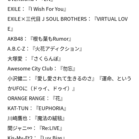
EXILE：『I Wish For You』
EXILE×三代目 J SOUL BROTHERS：『VIRTUAL LOV
E』
AKB48：『根も葉もRumor』
A.B.C-Z：『火花アディクション』
大塚愛 ：『さくらんぼ』
Awesome City Club：『勿忘』
小沢健二：『愛し愛されて生きるのさ』『運命、という
かUFOに（ドゥイ、ドゥイ）』
ORANGE RANGE：『花』
KAT-TUN：『EUPHORIA』
川崎鷹也：『魔法の絨毯』
関ジャニ∞：『Re:LIVE』
Kis-My-Ft2：『Luv Bias』