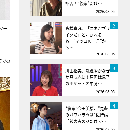
拒否！“後輩”だけ…
2026.08.05
2
高橋真麻、「コネだブサ
ソー
イクだ」と叩かれる
も…“マツコの一言”か
ら…
2026.08.05
屋での
3
川田裕美、洗濯物がなぜ
か真っ赤に！原因は息子
のポケットの中身…
2026.08.05
4
“後輩”今田美桜、“先輩
のパワハラ問題”に持論
「被害者の話だけで…
2026.08.05