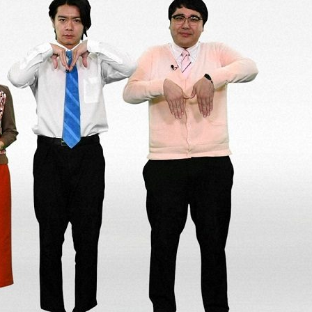
『アイ＝ラブ！げーみん
E齋藤樹愛羅＆佐々木舞
ビュー