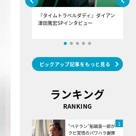
ぐ』＝LOV
『タイムトラベルダディ』ダイアン
『
香SPインタ
津田篤宏SPインタビュー
～
ピックアップ記事をもっと見る
ランキング
RANKING
1
“ベテラン”船越英一郎が
クビ覚悟のパワハラ謝罪