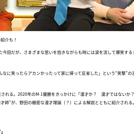
の紹介も！
た今田だが、さまざまな思いを抱きながらも時には涙を流して爆笑する
んなに笑ったらアカンかったって家に帰って反省した」という“笑撃”の
される。2020年のM-1優勝をきっかけに「漫才か？ 漫才ではないか
漫才師”が、野田の緻密な漫才理論（？）による解説とともに紹介される
グ」