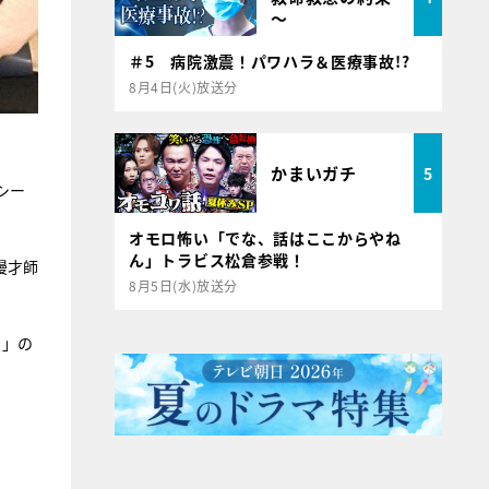
～
＃5 病院激震！パワハラ＆医療事故!?
8月4日(火)放送分
かまいガチ
5
シー
オモロ怖い「でな、話はここからやね
ん」トラビス松倉参戦！
漫才師
8月5日(水)放送分
？」の
。