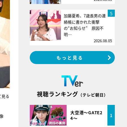
5
加藤夏希、7歳長男の連
絡帳に書かれた衝撃
の“お知らせ” 原因不
明…
2026.08.05
もっと見る
視聴ランキング
（テレビ朝日）
て見る
大空港～GATE2
1
像
4～