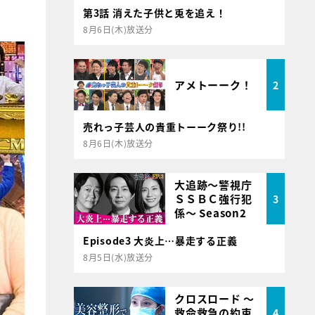
第3話 消えた子供と兎を追え！
8月6日(木)放送分
アメトーーク！
2
売れっ子芸人の貴重トーーク祭り!!
8月6日(木)放送分
大追跡～警視庁
ＳＳＢＣ強行犯
3
係～ Season2
Episode3 大炎上…暴走する正義
8月5日(水)放送分
クロスロード ～
救命救急の約束
4