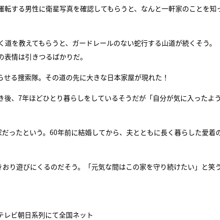
運転する男性に衛星写真を確認してもらうと、なんと一軒家のことを知
しく道を教えてもらうと、ガードレールのない蛇行する山道が続くそう。
の表情は引きつるばかりだ。
らせる捜索隊。その道の先に大きな日本家屋が現れた！
き後、7年ほどひとり暮らしをしているそうだが「自分が気に入ったよ
。
家だったという。60年前に結婚してから、夫とともに長く暮らした愛着
ときおり遊びにくるのだそう。「元気な間はこの家を守り続けたい」と笑
ビ・テレビ朝日系列にて全国ネット