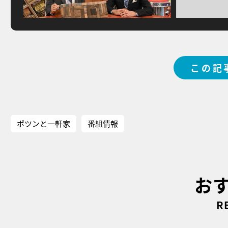
この記
ポツンと一軒家
番組情報
お
R