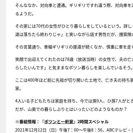
そんななか、対向車と遭遇。ギリギリですれ違う際、対向車を
るようだ。
その家には70代の女性がひとり暮らしをしているという。詳
道は落ちたら終わりじゃ」と笑いながら話す男性だが、捜索隊
その言葉通り、車幅ギリギリの崖道が続くなか、慎重に車を走
笑顔で出迎えてくれたのは78歳（放送当時）の女性で、夫の亡
らしたいんです」と気ままなポツン暮らしを楽しんでいるそう
ここは400年ほど前に先祖が切り開いた土地で、亡き夫の持ち
家。
4人いる子どもたちは家庭を持ち、今では孫9人、ひ孫7人が
だが、山奥での暮らしぶりとはいったいどのようなものか？
※番組情報：『
ポツンと一軒家
』2時間スペシャル
2021年12月12日（日）午後7：00～午後8：56、ABCテレ