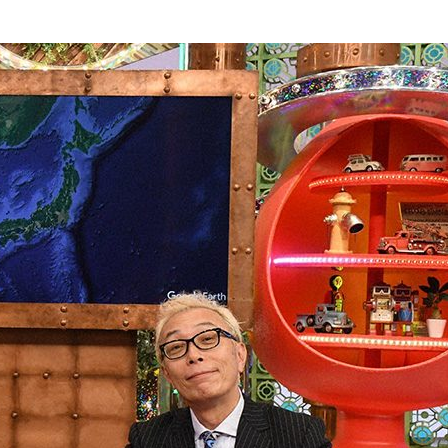
『アイ＝ラブ！げーみん
E齋藤樹愛羅＆佐々木舞
ビュー