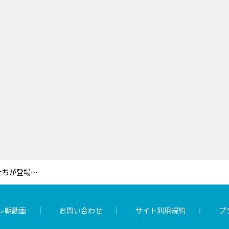
『ポツンと一軒家』に元気な女性たちが登場！亡き夫と暮らした家を守りたい…78歳女性の笑顔
レ朝動画
お問い合わせ
サイト利用規約
プ