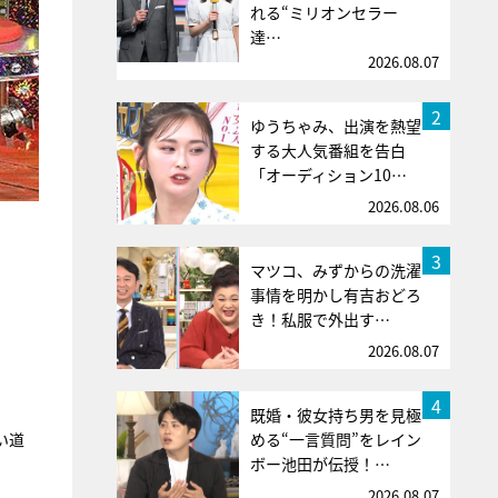
れる“ミリオンセラー
達…
2026.08.07
2
ゆうちゃみ、出演を熱望
する大人気番組を告白
「オーディション10…
2026.08.06
3
マツコ、みずからの洗濯
事情を明かし有吉おどろ
き！私服で外出す…
2026.08.07
4
既婚・彼女持ち男を見極
める“一言質問”をレイン
い道
ボー池田が伝授！…
2026.08.07