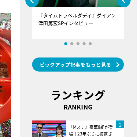
ぐ』＝LOV
『タイムトラベルダディ』ダイアン
『
香SPインタ
津田篤宏SPインタビュー
～
ピックアップ記事をもっと見る
ランキング
RANKING
1
『Mステ』豪華8組が登
場！23年ぶりに披露さ