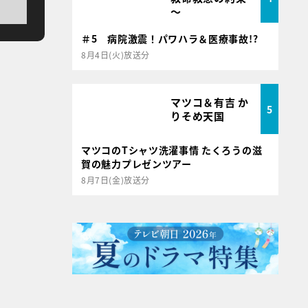
～
＃5 病院激震！パワハラ＆医療事故!?
8月4日(火)放送分
マツコ＆有吉 か
5
りそめ天国
マツコのTシャツ洗濯事情 たくろうの滋
賀の魅力プレゼンツアー
8月7日(金)放送分