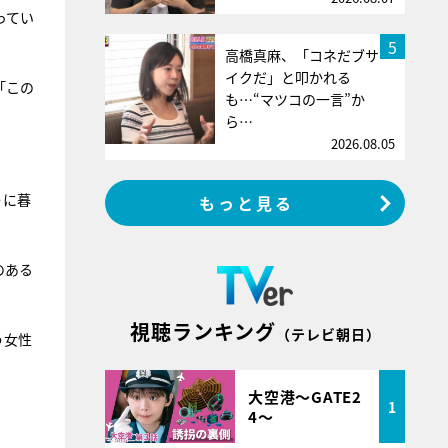
ってい
5
高橋真麻、「コネだブサ
イクだ」と叩かれる
「この
も…“マツコの一言”か
ら…
2026.08.05
うに暮
もっと見る
のある
視聴ランキング
（テレビ朝日）
う女性
大空港～GATE2
1
4～