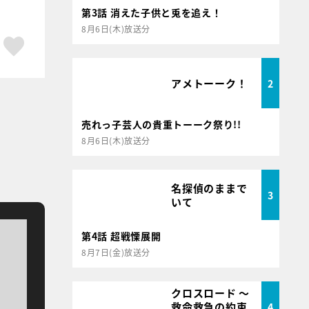
第3話 消えた子供と兎を追え！
8月6日(木)放送分
ア
はてブ
スキボタン
アメトーーク！
2
売れっ子芸人の貴重トーーク祭り!!
8月6日(木)放送分
名探偵のままで
3
いて
第4話 超戦慄展開
8月7日(金)放送分
クロスロード ～
救命救急の約束
4