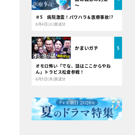
～
＃5 病院激震！パワハラ＆医療事故!?
8月4日(火)放送分
かまいガチ
5
オモロ怖い「でな、話はここからやね
ん」トラビス松倉参戦！
8月5日(水)放送分