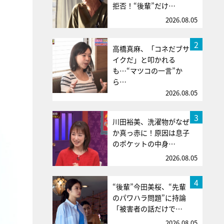
拒否！“後輩”だけ…
2026.08.05
2
高橋真麻、「コネだブサ
イクだ」と叩かれる
も…“マツコの一言”か
ら…
2026.08.05
3
川田裕美、洗濯物がなぜ
か真っ赤に！原因は息子
のポケットの中身…
2026.08.05
4
“後輩”今田美桜、“先輩
のパワハラ問題”に持論
「被害者の話だけで…
2026.08.05