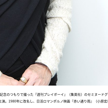
の記念のつもりで撮った『週刊プレイボーイ』（集英社）のセミヌードグ
演。1980年に改名し、日活ロマンポルノ映画『赤い通り雨』（小原宏