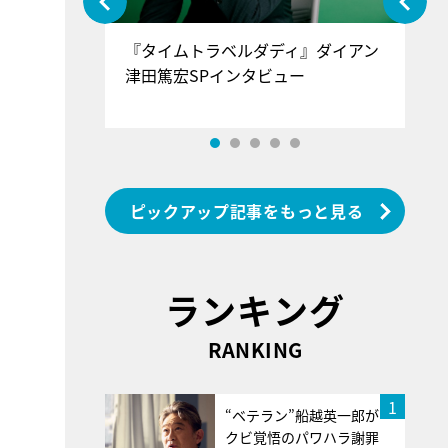
ぐ』＝LOV
『タイムトラベルダディ』ダイアン
『
香SPインタ
津田篤宏SPインタビュー
～
ピックアップ記事をもっと見る
ランキング
RANKING
1
“ベテラン”船越英一郎が
クビ覚悟のパワハラ謝罪