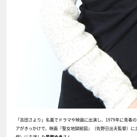
「吉田さより」名義でドラマや映画に出演し、1979年に青春
アがきっかけで、映画『聖女地獄絵図』（佐野日出夫監督）に主
督）に主演した
風祭ゆき
さん。