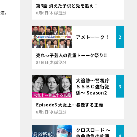
第3話 消えた子供と兎を追え！
主演。
8月6日(木)放送分
アメトーーク！
2
売れっ子芸人の貴重トーーク祭り!!
8月6日(木)放送分
大追跡～警視庁
ＳＳＢＣ強行犯
3
係～ Season2
Episode3 大炎上…暴走する正義
8月5日(水)放送分
クロスロード ～
救命救急の約束
4