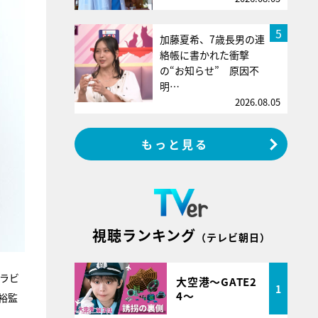
5
加藤夏希、7歳長男の連
絡帳に書かれた衝撃
の“お知らせ” 原因不
明…
2026.08.05
もっと見る
視聴ランキング
（テレビ朝日）
ラビ
大空港～GATE2
1
4～
裕監