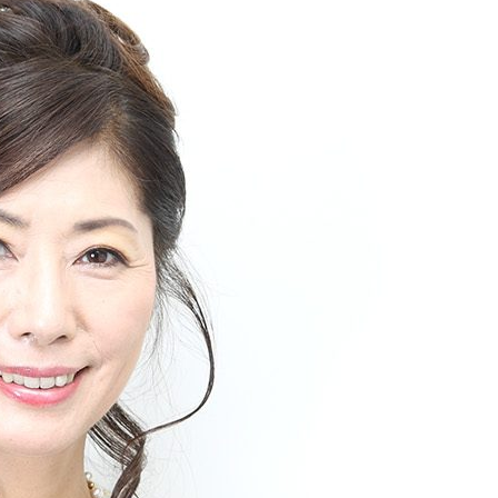
『アイ＝ラブ！げーみん
E齋藤樹愛羅＆佐々木舞
ビュー