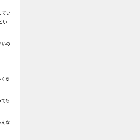
してい
とい
いいの
いくら
っても
みんな