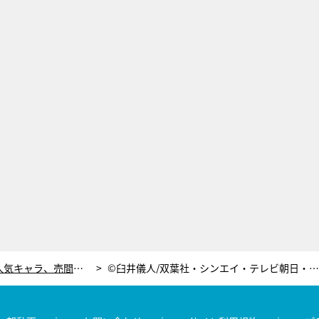
『クレヨンしんちゃん』の人気キャラ、売間久里代！クセ強すぎなその魅力
©臼井儀人/双葉社・シンエイ・テレビ朝日・ADK