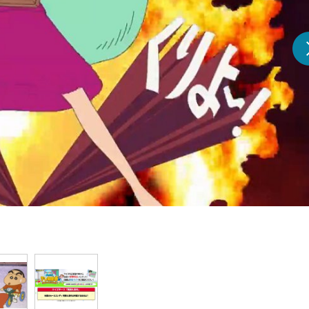
『アイ＝ラブ！げーみん
E齋藤樹愛羅＆佐々木舞
ビュー