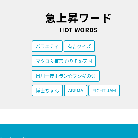
急上昇ワード
HOT WORDS
バラエティ
有吉クイズ
マツコ＆有吉 かりそめ天国
出川一茂ホラン☆フシギの会
博士ちゃん
ABEMA
EIGHT-JAM