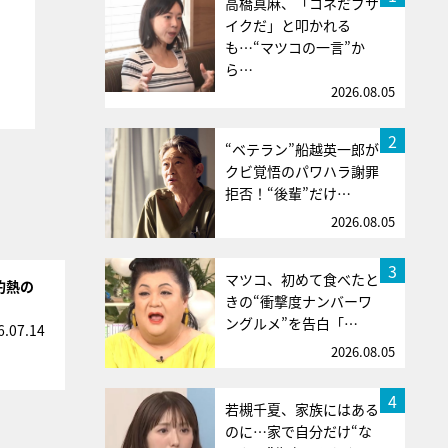
高橋真麻、「コネだブサ
イクだ」と叩かれる
も…“マツコの一言”か
ら…
2026.08.05
2
“ベテラン”船越英一郎が
クビ覚悟のパワハラ謝罪
拒否！“後輩”だけ…
2026.08.05
3
マツコ、初めて食べたと
灼熱の
きの“衝撃度ナンバーワ
ングルメ”を告白「…
6.07.14
2026.08.05
4
若槻千夏、家族にはある
のに…家で自分だけ“な