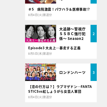
＃5 病院激震！パワハラ＆医療事故!?
8月4日(火)放送分
大追跡～警視庁
ＳＳＢＣ強行犯
2
係～ Season2
Episode3 大炎上…暴走する正義
8月5日(水)放送分
ロンドンハーツ
3
【恋の行方は？】ラブマゲドン…FANTA
STICSvs紅しょうがら女芸人軍団
8月4日(火)放送分