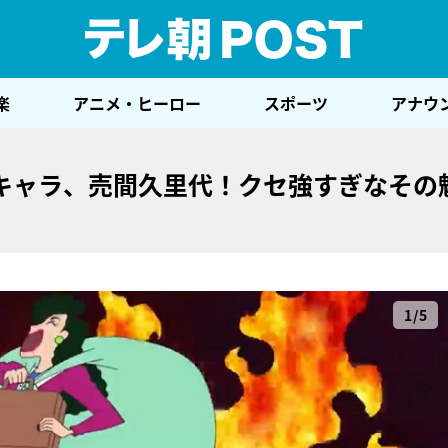
テレ
楽
アニメ・ヒーロー
スポーツ
アナウ
キャラ、売間久里代！クセ強すぎなその
1/5