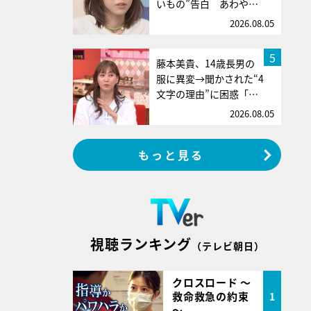
いもの”告白 あわや…
2026.08.05
5
藤本美貴、14歳長男の
服に異変→聞かされた“4
文字の理由”に困惑「…
2026.08.05
もっと見る
視聴ランキング
（テレビ朝日）
クロスロード ～
救命救急の約束
1
～