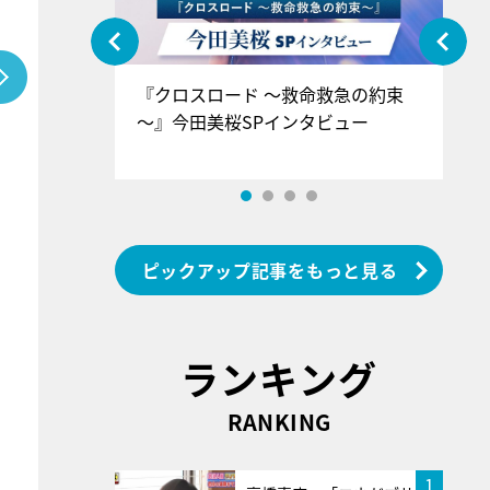
ぐ』＝LOV
『クロスロード ～救命救急の約束
『
香SPインタ
～』今田美桜SPインタビュー
ロ
ン
ピックアップ記事をもっと見る
ランキング
RANKING
1