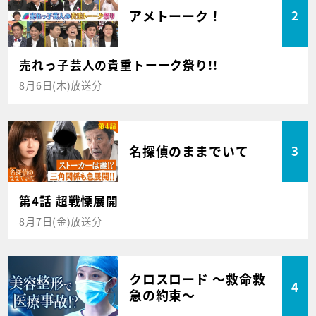
アメトーーク！
2
売れっ子芸人の貴重トーーク祭り!!
8月6日(木)放送分
名探偵のままでいて
3
第4話 超戦慄展開
8月7日(金)放送分
クロスロード ～救命救
4
急の約束～