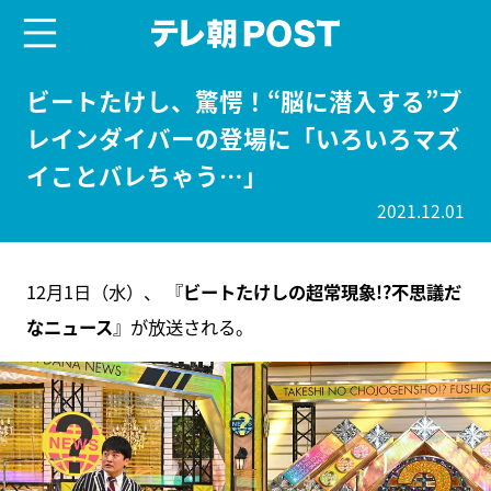
menu
テレ朝POST
ビートたけし、驚愕！“脳に潜入する”ブ
レインダイバーの登場に「いろいろマズ
イことバレちゃう…」
2021.12.01
12月1日（水）、 『
ビートたけしの超常現象!?不思議だ
なニュース
』が放送される。