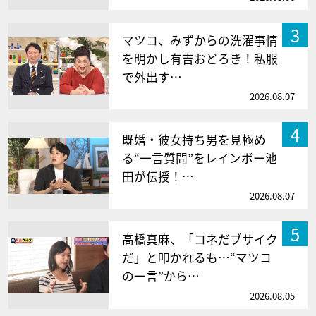
3
マツコ、みずからの洗濯事情
を明かし有吉おどろき！私服
で外出す…
2026.08.07
4
既婚・彼女持ち男を見極め
る“一言質問”をレインボー池
田が伝授！…
2026.08.07
5
高橋真麻、「コネだブサイク
だ」と叩かれるも…“マツコ
の一言”から…
2026.08.05