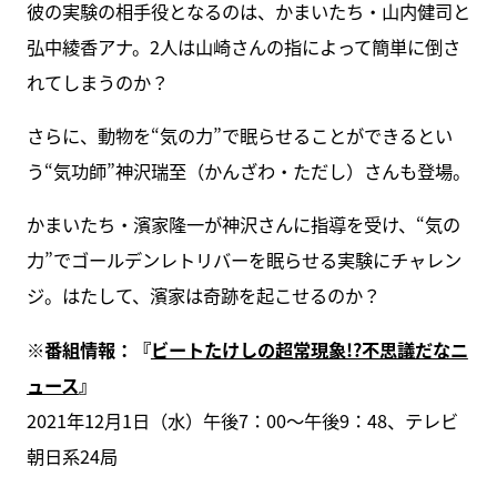
彼の実験の相手役となるのは、かまいたち・山内健司と
弘中綾香アナ。2人は山崎さんの指によって簡単に倒さ
れてしまうのか？
さらに、動物を“気の力”で眠らせることができるとい
う“気功師”神沢瑞至（かんざわ・ただし）さんも登場。
かまいたち・濱家隆一が神沢さんに指導を受け、“気の
力”でゴールデンレトリバーを眠らせる実験にチャレン
ジ。はたして、濱家は奇跡を起こせるのか？
※番組情報：『
ビートたけしの超常現象!?不思議だなニ
ュース
』
2021年12月1日（水）午後7：00～午後9：48、テレビ
朝日系24局