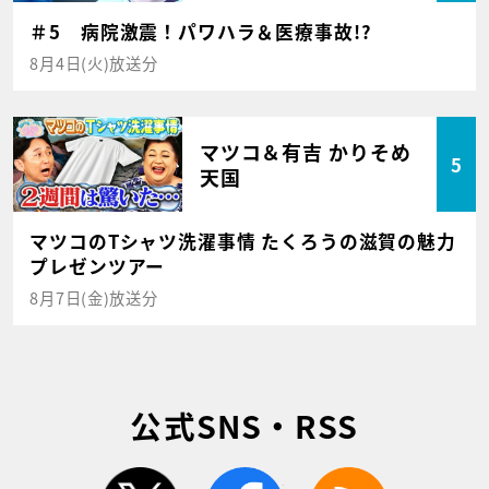
＃5 病院激震！パワハラ＆医療事故!?
8月4日(火)放送分
マツコ＆有吉 かりそめ
5
天国
マツコのTシャツ洗濯事情 たくろうの滋賀の魅力
プレゼンツアー
8月7日(金)放送分
公式SNS・RSS
twitter
facebook
rss