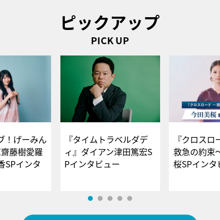
ピックアップ
PICK UP
ブ！げーみん
『タイムトラベルダデ
『クロスロー
E齋藤樹愛羅
ィ』ダイアン津田篤宏S
救急の約束
香SPインタ
Pインタビュー
桜SPイ