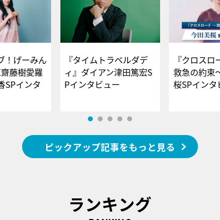
ブ！げーみん
『タイムトラベルダデ
『クロスロー
E齋藤樹愛羅
ィ』ダイアン津田篤宏S
救急の約束
香SPインタ
Pインタビュー
桜SPイ
ピックアップ記事をもっと見る
ランキング