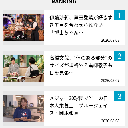
RANKING
1
伊藤沙莉、芦田愛菜が好きす
ぎて目を合わせられない…
『博士ちゃん…
2026.08.08
2
高橋文哉、“体のある部分”の
サイズが規格外？黒柳徹子も
目を見張…
2026.08.07
3
メジャー30球団で唯一の日
本人栄養士 ブルージェイ
ズ・岡本和真…
2026.08.08