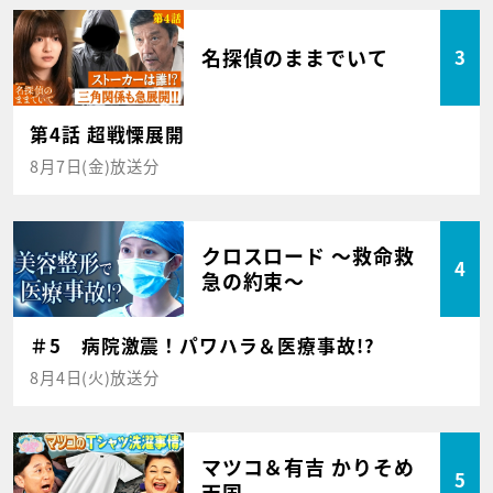
名探偵のままでいて
3
第4話 超戦慄展開
8月7日(金)放送分
クロスロード ～救命救
4
急の約束～
＃5 病院激震！パワハラ＆医療事故!?
8月4日(火)放送分
マツコ＆有吉 かりそめ
5
天国