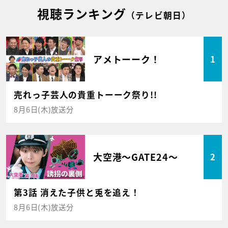
視聴ランキング
（テレビ朝日）
アメトーーク！
1
売れっ子芸人の貴重トーーク祭り!!
8月6日(木)放送分
大空港～GATE24～
2
第3話 消えた子供と兎を追え！
8月6日(木)放送分