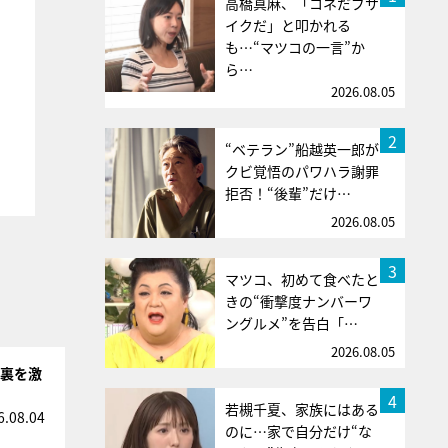
高橋真麻、「コネだブサ
イクだ」と叩かれる
も…“マツコの一言”か
ら…
2026.08.05
2
“ベテラン”船越英一郎が
クビ覚悟のパワハラ謝罪
拒否！“後輩”だけ…
2026.08.05
3
マツコ、初めて食べたと
きの“衝撃度ナンバーワ
ングルメ”を告白「…
2026.08.05
台裏を激
4
若槻千夏、家族にはある
6.08.04
のに…家で自分だけ“な