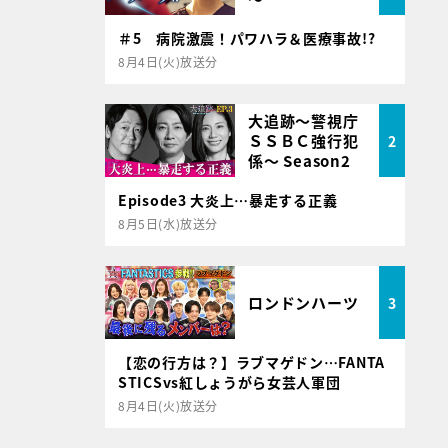
＃5 病院激震！パワハラ＆医療事故!?
8月4日(火)放送分
大追跡～警視庁
ＳＳＢＣ強行犯
2
係～ Season2
Episode3 大炎上…暴走する正義
8月5日(水)放送分
ロンドンハーツ
3
【恋の行方は？】ラブマゲドン…FANTA
STICSvs紅しょうがら女芸人軍団
8月4日(火)放送分