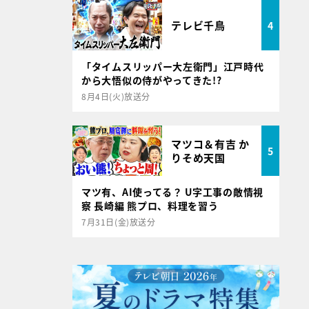
テレビ千鳥
4
「タイムスリッパー大左衛門」江戸時代
から大悟似の侍がやってきた!?
8月4日(火)放送分
マツコ＆有吉 か
5
りそめ天国
マツ有、AI使ってる？ U字工事の敵情視
察 長崎編 熊プロ、料理を習う
7月31日(金)放送分