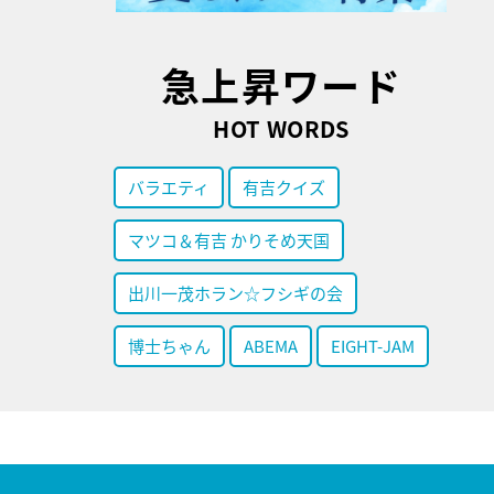
急上昇ワード
HOT WORDS
バラエティ
有吉クイズ
マツコ＆有吉 かりそめ天国
出川一茂ホラン☆フシギの会
博士ちゃん
ABEMA
EIGHT-JAM