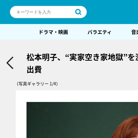
ドラマ・映画
バラエティ
音
松本明子、“実家空き家地獄”を
出費
（写真ギャラリー 1/4）