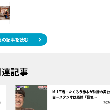
真の記事を読む
関連記事
サムネイル
M-1王者・たくろう赤木が決勝の舞
白…スタジオは騒然「最低…
5
202