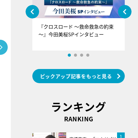
ぐ』＝LOV
『クロスロード ～救命救急の約束
『
香SPインタ
～』今田美桜SPインタビュー
ロ
ン
ピックアップ記事をもっと見る
ランキング
RANKING
1