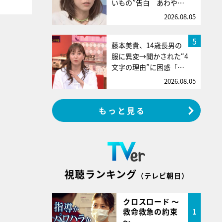
いもの”告白 あわや…
2026.08.05
5
藤本美貴、14歳長男の
服に異変→聞かされた“4
文字の理由”に困惑「…
2026.08.05
もっと見る
視聴ランキング
（テレビ朝日）
クロスロード ～
救命救急の約束
1
～