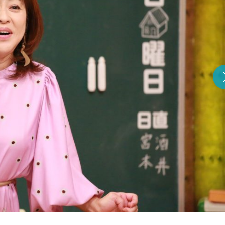
『アイ＝ラブ！げーみん
E齋藤樹愛羅＆佐々木舞
ビュー