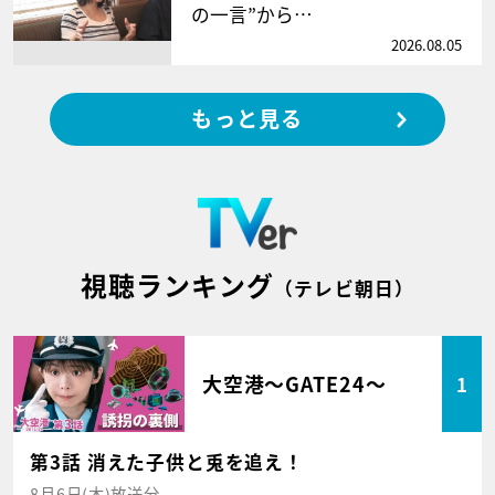
の一言”から…
2026.08.05
もっと見る
視聴ランキング
（テレビ朝日）
大空港～GATE24～
1
第3話 消えた子供と兎を追え！
8月6日(木)放送分