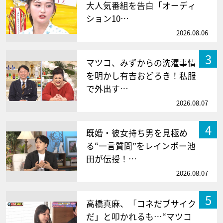
大人気番組を告白「オーディ
ション10…
2026.08.06
3
マツコ、みずからの洗濯事情
を明かし有吉おどろき！私服
で外出す…
2026.08.07
4
既婚・彼女持ち男を見極め
る“一言質問”をレインボー池
田が伝授！…
2026.08.07
5
高橋真麻、「コネだブサイク
だ」と叩かれるも…“マツコ