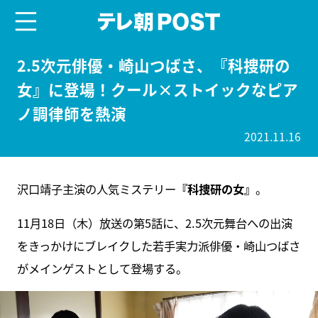
menu
テレ朝POST
2.5次元俳優・崎山つばさ、『科捜研の
女』に登場！クール×ストイックなピア
ノ調律師を熱演
2021.11.16
沢口靖子主演の人気ミステリー
『科捜研の女』
。
11月18日（木）放送の第5話に、2.5次元舞台への出演
をきっかけにブレイクした若手実力派俳優・崎山つばさ
がメインゲストとして登場する。