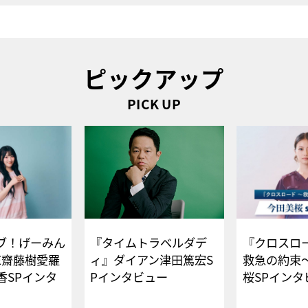
ピックアップ
PICK UP
ブ！げーみん
『タイムトラベルダデ
『クロスロー
E齋藤樹愛羅
ィ』ダイアン津田篤宏S
救急の約束
香SPインタ
Pインタビュー
桜SPイ