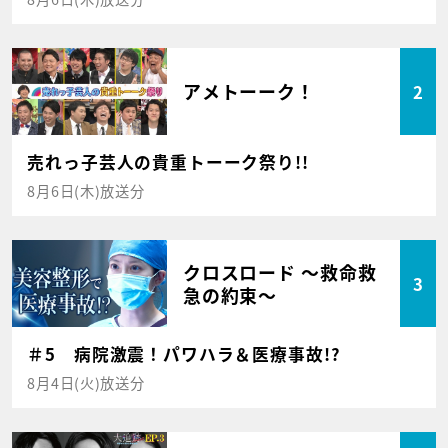
アメトーーク！
2
売れっ子芸人の貴重トーーク祭り!!
8月6日(木)放送分
クロスロード ～救命救
3
急の約束～
＃5 病院激震！パワハラ＆医療事故!?
8月4日(火)放送分