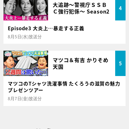
大追跡～警視庁ＳＳＢ
4
Ｃ強行犯係～ Season2
Episode3 大炎上…暴走する正義
8月5日(水)放送分
マツコ＆有吉 かりそめ
5
天国
マツコのTシャツ洗濯事情 たくろうの滋賀の魅力
プレゼンツアー
8月7日(金)放送分