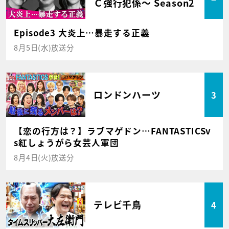
Ｃ強行犯係～ Season2
Episode3 大炎上…暴走する正義
8月5日(水)放送分
ロンドンハーツ
3
【恋の行方は？】ラブマゲドン…FANTASTICSv
s紅しょうがら女芸人軍団
8月4日(火)放送分
テレビ千鳥
4