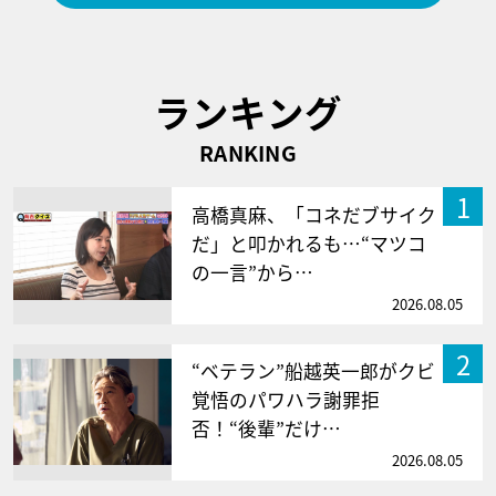
ランキング
RANKING
1
高橋真麻、「コネだブサイク
だ」と叩かれるも…“マツコ
の一言”から…
2026.08.05
2
“ベテラン”船越英一郎がクビ
覚悟のパワハラ謝罪拒
否！“後輩”だけ…
2026.08.05