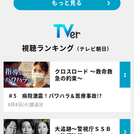
もっと見る
視聴ランキング
（テレビ朝日）
クロスロード ～救命救
1
急の約束～
＃5 病院激震！パワハラ＆医療事故!?
8月4日(火)放送分
大追跡～警視庁ＳＳＢ
2