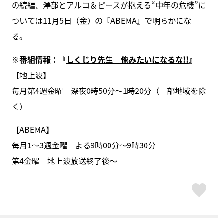
の続編、澤部とアルコ＆ピースが抱える“中年の危機”に
ついては11月5日（金）の『ABEMA』で明らかにな
る。
※
番組情報：『
しくじり先生 俺みたいになるな!!
』
【地上波】
毎月
第4週金曜
深夜
0
時
50
分～
1
時
20
分（一部地域を除
く）
【ABEMA】
毎月
1〜3週金
曜 よる
9
時
00
分～
9
時
30
分
第4金曜 地上波放送終了後〜
ス