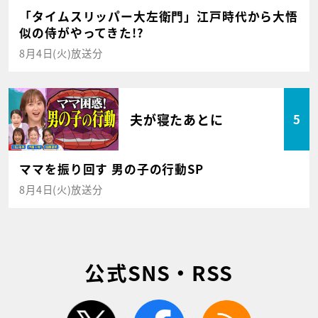
「タイムスリッパー大左衛門」江戸時代から大悟
似の侍がやってきた!?
8月4日(火)放送分
夫が寝たあとに
5
ママを振り回す 男の子の行動SP
8月4日(火)放送分
公式SNS・RSS
twitter
facebook
rss