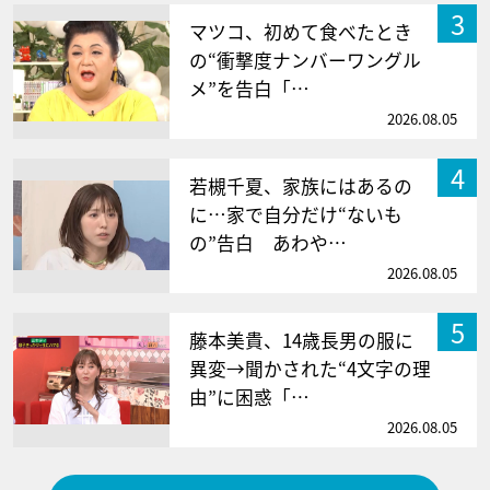
3
マツコ、初めて食べたとき
の“衝撃度ナンバーワングル
メ”を告白「…
2026.08.05
4
若槻千夏、家族にはあるの
に…家で自分だけ“ないも
の”告白 あわや…
2026.08.05
5
藤本美貴、14歳長男の服に
異変→聞かされた“4文字の理
由”に困惑「…
2026.08.05