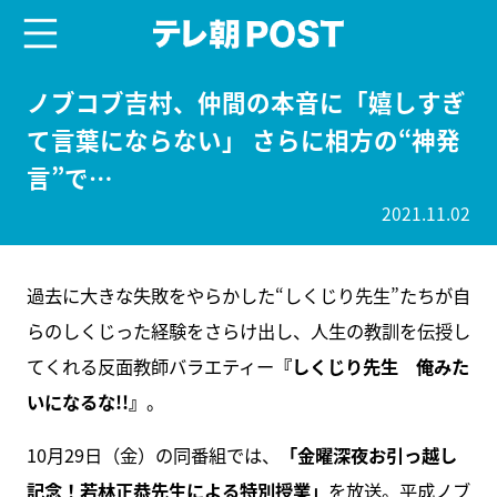
menu
テレ朝POST
ノブコブ吉村、仲間の本音に「嬉しすぎ
て言葉にならない」 さらに相方の“神発
言”で…
2021.11.02
過去に大きな失敗をやらかした“しくじり先生”たちが自
らのしくじった経験をさらけ出し、人生の教訓を伝授し
てくれる反面教師バラエティー
『しくじり先生 俺みた
いになるな!!』
。
10月29日（金）の同番組では、
「金曜深夜お引っ越し
記念！若林正恭先生による特別授業」
を放送。平成ノブ