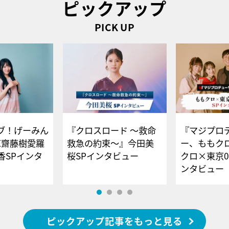
ピックアップ
PICK UP
ブ！げーみん
『クロスロード ～救命
『マジプロ
E齋藤樹愛羅
救急の約束～』今田美
ー、ももク
香SPインタ
桜SPインタビュー
クロ×東京0
ンタビュー
ピックアップ記事をもっと見る