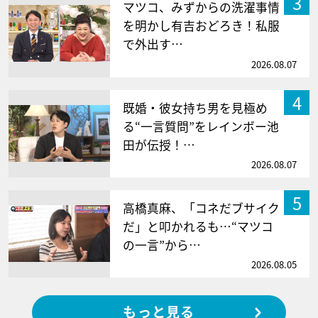
3
マツコ、みずからの洗濯事情
を明かし有吉おどろき！私服
で外出す…
2026.08.07
4
既婚・彼女持ち男を見極め
る“一言質問”をレインボー池
田が伝授！…
2026.08.07
5
高橋真麻、「コネだブサイク
だ」と叩かれるも…“マツコ
の一言”から…
2026.08.05
もっと見る