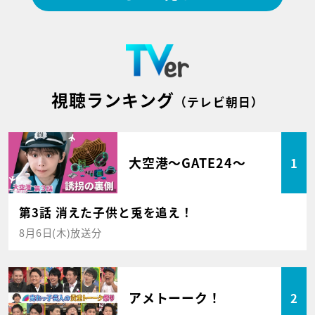
視聴ランキング
（テレビ朝日）
大空港～GATE24～
1
第3話 消えた子供と兎を追え！
8月6日(木)放送分
アメトーーク！
2