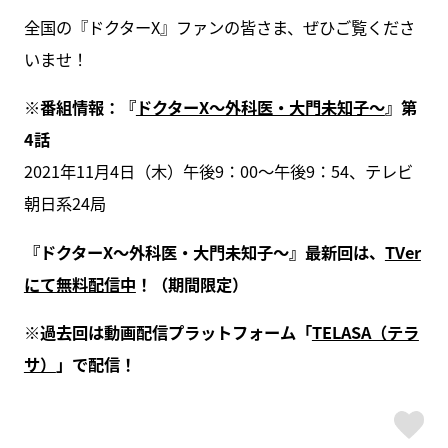
全国の『ドクターX』ファンの皆さま、ぜひご覧くださ
いませ！
※番組情報：『
ドクターX～外科医・大門未知子～
』第
4話
2021年11月4日（木）午後9：00～午後9：54、テレビ
朝日系24局
『ドクターX～外科医・大門未知子～』最新回は、
TVer
にて無料配信中
！（期間限定）
※過去回は動画配信プラットフォーム「
TELASA（テラ
サ）
」で配信！
ス