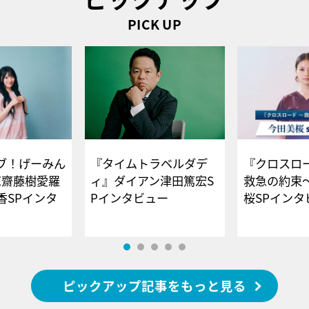
PICK UP
ブ！げーみん
『タイムトラベルダデ
『クロスロー
E齋藤樹愛羅
ィ』ダイアン津田篤宏S
救急の約束
香SPインタ
Pインタビュー
桜SPイ
ピックアップ記事をもっと見る