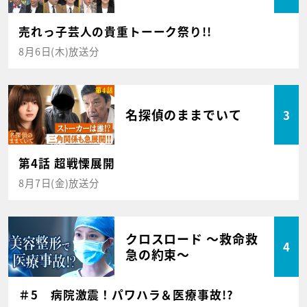
売れっ子芸人の貴重トーーク祭り!!
8月6日(木)放送分
名探偵のままでいて
3
第4話 超戦慄展開
8月7日(金)放送分
クロスロード ～救命救
4
急の約束～
＃5 病院激震！パワハラ＆医療事故!?