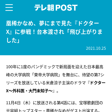
menu
テレ朝POST
凰稀かなめ、夢にまで見た『ドクター
X』に参戦！台本渡され「飛び上がりま
した」
2021.10.25
100年に1度のパンデミックで新局面を迎えた日本最高
峰の大学病院「東帝大学病院」を舞台に、待望の第7シ
リーズを放送している米倉涼子主演のドラマ『
ドクター
X～外科医・大門未知子～
』。
11月4日（木）に放送される第4話には、宝塚歌劇団の
元宙組トップスター・凰稀かなめがゲスト出演する。