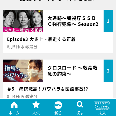
大追跡～警視庁ＳＳＢ
1
Ｃ強行犯係～ Season2
Episode3 大炎上…暴走する正義
8月5日(水)放送分
クロスロード ～救命救
2
急の約束～
＃5 病院激震！パワハラ＆医療事故!?
8月4日(火)放送分
ホーム
人気
新着
探す
未来