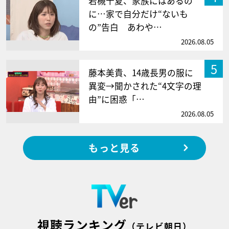
若槻千夏、家族にはあるの
に…家で自分だけ“ないも
の”告白 あわや…
2026.08.05
5
藤本美貴、14歳長男の服に
異変→聞かされた“4文字の理
由”に困惑「…
2026.08.05
もっと見る
視聴ランキング
（テレビ朝日）