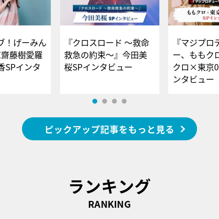
ブ！げーみん
『クロスロード ～救命
『マジプロ
E齋藤樹愛羅
救急の約束～』今田美
ー、ももク
香SPインタ
桜SPインタビュー
クロ×東京0
ンタビュー
ピックアップ記事をもっと見る
ランキング
RANKING