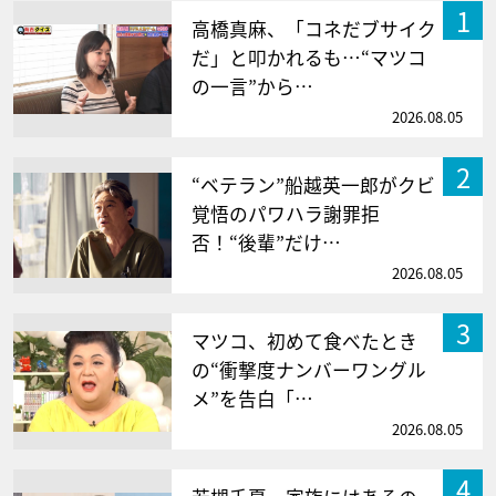
1
高橋真麻、「コネだブサイク
だ」と叩かれるも…“マツコ
の一言”から…
2026.08.05
2
“ベテラン”船越英一郎がクビ
覚悟のパワハラ謝罪拒
否！“後輩”だけ…
2026.08.05
3
マツコ、初めて食べたとき
の“衝撃度ナンバーワングル
メ”を告白「…
2026.08.05
4