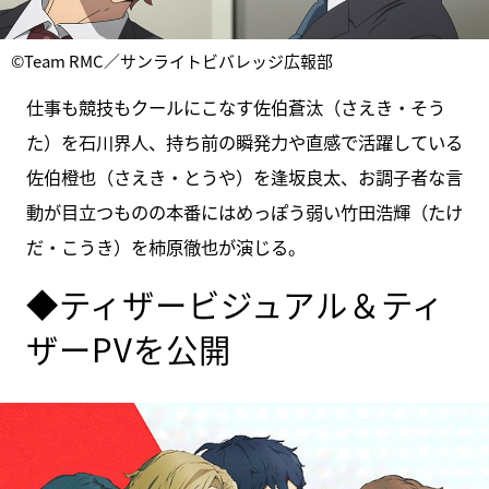
©Team RMC／サンライトビバレッジ広報部
仕事も競技もクールにこなす佐伯蒼汰（さえき・そう
た）を石川界人、持ち前の瞬発力や直感で活躍している
佐伯橙也（さえき・とうや）を逢坂良太、お調子者な言
動が目立つものの本番にはめっぽう弱い竹田浩輝（たけ
だ・こうき）を柿原徹也が演じる。
◆ティザービジュアル＆ティ
ザーPVを公開