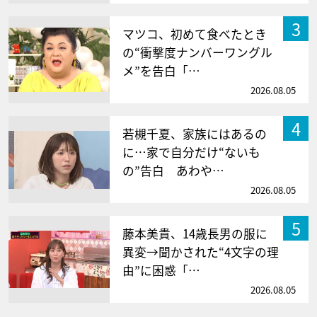
3
マツコ、初めて食べたとき
の“衝撃度ナンバーワングル
メ”を告白「…
2026.08.05
4
若槻千夏、家族にはあるの
に…家で自分だけ“ないも
の”告白 あわや…
2026.08.05
5
藤本美貴、14歳長男の服に
異変→聞かされた“4文字の理
由”に困惑「…
2026.08.05