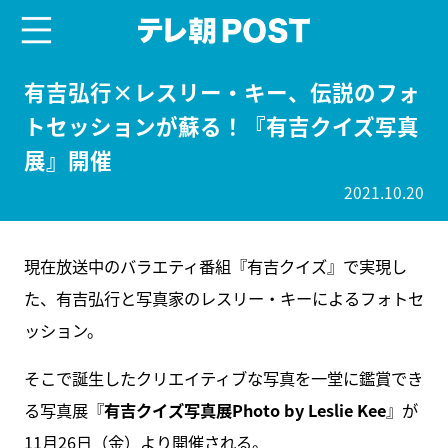
menu
テレ朝POST
有吉弘⾏×レスリー・キー、伝説のフォ
トセッションが蘇る！『有吉クイズ写真
展』開催
2021.10.20
現在放送中のバラエティ番組『有吉クイズ』で実現し
た、有吉弘行と写真家のレスリー・キーによるフォトセ
ッション。
そこで誕生したクリエイティブな写真を一堂に鑑賞でき
る写真展『
有吉クイズ写真展Photo by Leslie Kee
』が
11⽉26⽇（⾦）より開催される。