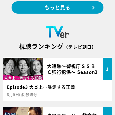
もっと見る
視聴ランキング
（テレビ朝日）
大追跡～警視庁ＳＳＢ
1
Ｃ強行犯係～ Season2
Episode3 大炎上…暴走する正義
8月5日(水)放送分