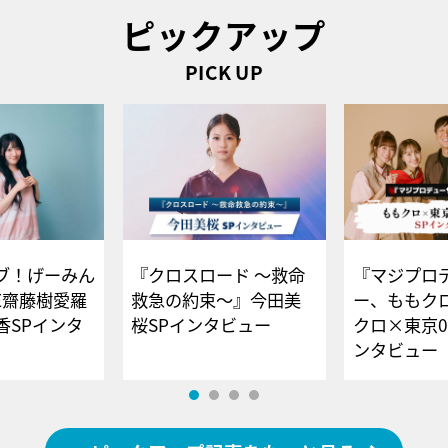
ピックアップ
PICK UP
ブ！げーみん
『クロスロード ～救命
『マジプロ
E齋藤樹愛羅
救急の約束～』今田美
ー、ももク
香SPインタ
桜SPインタビュー
クロ×東京0
ンタビュー