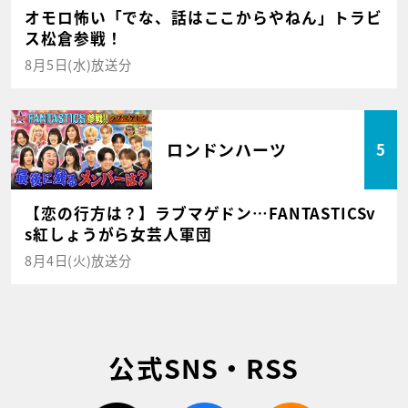
オモロ怖い「でな、話はここからやねん」トラビ
ス松倉参戦！
8月5日(水)放送分
ロンドンハーツ
5
【恋の行方は？】ラブマゲドン…FANTASTICSv
s紅しょうがら女芸人軍団
8月4日(火)放送分
公式SNS・RSS