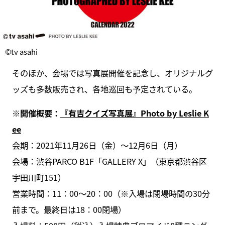
©tv asahi
そのほか、会場では写真展開催を記念し、オリジナルグ
ッズも多数販売され、各地巡回も予定されている。
※開催概要：
『有吉クイズ写真展』Photo by Leslie K
ee
会期：2021年11⽉26⽇（⾦）～12⽉6⽇（⽉）
会場：渋⾕PARCO B1F「GALLERY X」（東京都渋⾕区
宇⽥川町151）
営業時間：11：00～20：00（※入場は閉場時間の30分
前まで。最終日は18：00閉場）