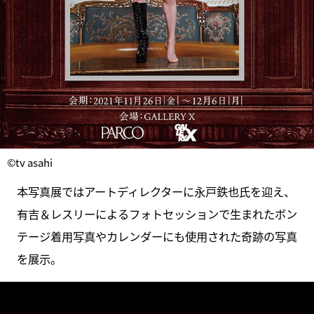
©tv asahi
本写真展ではアートディレクターに永戸鉄也⽒を迎え、
有吉＆レスリーによるフォトセッションで⽣まれたボン
テージ着⽤写真やカレンダーにも使⽤された奇跡の写真
を展示。