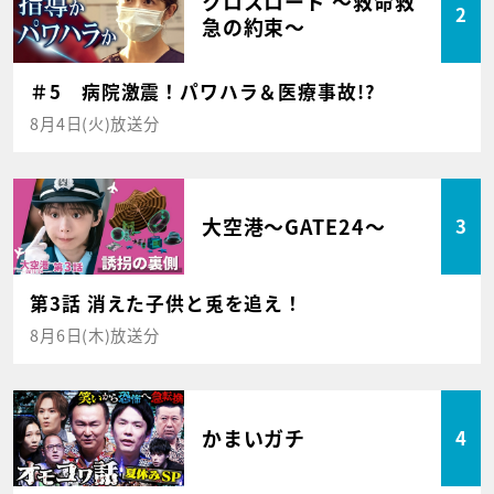
クロスロード ～救命救
2
急の約束～
＃5 病院激震！パワハラ＆医療事故!?
8月4日(火)放送分
大空港～GATE24～
3
第3話 消えた子供と兎を追え！
8月6日(木)放送分
かまいガチ
4