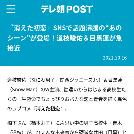
menu
テレ朝POST
『消えた初恋』SNSで話題沸騰の“あの
シーン”が登場！道枝駿佑＆目黒蓮が急
接近
2021.10.16
道枝駿佑（なにわ男子／関西ジャニーズJr.）＆目黒蓮
（Snow Man）のW主演、勘違いからはじまる高校生た
ちの一生懸命でちょっぴりおバカな恋と青春を描く異色
のラブコメ『
消えた初恋
』。
橋下さん（福本莉子）に片思い中の男子高校生・青木
（道枝）が、ひょんな出来事から硬派な井田（目黒）と