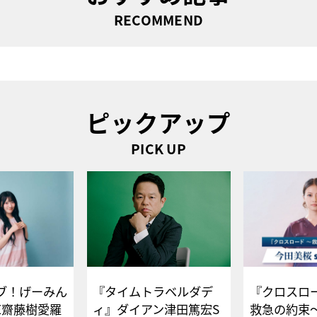
RECOMMEND
ピックアップ
PICK UP
ブ！げーみん
『タイムトラベルダデ
『クロスロー
E齋藤樹愛羅
ィ』ダイアン津田篤宏S
救急の約束