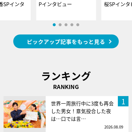
香SPインタ
Pインタビュー
桜SPイ
ピックアップ記事をもっと見る
ランキング
RANKING
1
世界一周旅行中に3度も再会
した男女！意気投合した夜
は…口では言…
2026.08.09