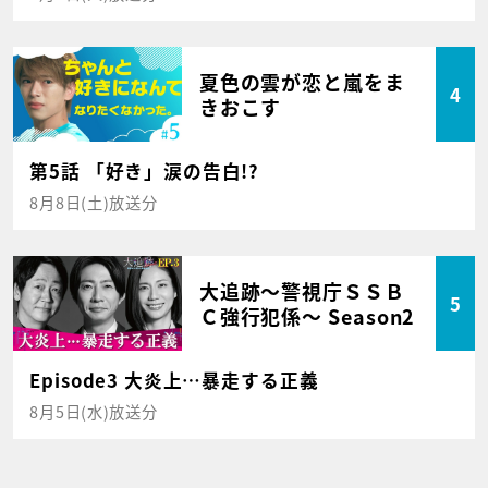
夏色の雲が恋と嵐をま
4
きおこす
第5話 「好き」涙の告白!?
8月8日(土)放送分
大追跡～警視庁ＳＳＢ
5
Ｃ強行犯係～ Season2
Episode3 大炎上…暴走する正義
8月5日(水)放送分