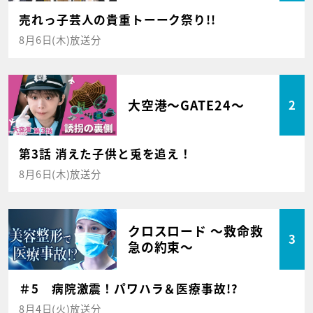
売れっ子芸人の貴重トーーク祭り!!
8月6日(木)放送分
大空港～GATE24～
2
第3話 消えた子供と兎を追え！
8月6日(木)放送分
クロスロード ～救命救
3
急の約束～
＃5 病院激震！パワハラ＆医療事故!?
8月4日(火)放送分