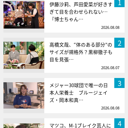
1
伊藤沙莉、芦田愛菜が好きす
ぎて目を合わせられない…
『博士ちゃん…
2026.08.08
2
高橋文哉、“体のある部分”の
サイズが規格外？黒柳徹子も
目を見張…
2026.08.07
3
メジャー30球団で唯一の日
本人栄養士 ブルージェイ
ズ・岡本和真…
2026.08.08
4
マツコ、M-1ブレイク芸人に