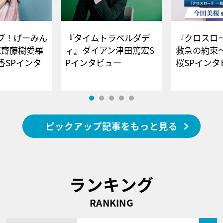
ブ！げーみん
『タイムトラベルダデ
『クロスロー
E齋藤樹愛羅
ィ』ダイアン津田篤宏S
救急の約束
香SPインタ
Pインタビュー
桜SPイ
ピックアップ記事をもっと見る
ランキング
RANKING