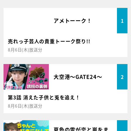
アメトーーク！
1
売れっ子芸人の貴重トーーク祭り!!
8月6日(木)放送分
大空港～GATE24～
2
第3話 消えた子供と兎を追え！
8月6日(木)放送分
夏色の雲が恋と嵐をま