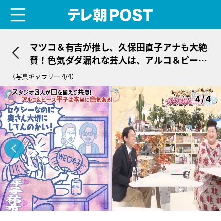
menu
テレ朝POST
マツコ＆有吉が推し、久保田直子アナも大絶
賛！色気ダダ漏れな芸人は、アルコ＆ピー
ス・平子
（写真ギャラリー 4/4）
4/4