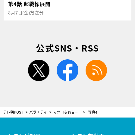
第4話 超戦慄展開
8月7日(金)放送分
公式SNS・RSS
twitter
facebook
rss
テレ朝POST
バラエティ
マツコ＆有吉が推し、久保田直子アナも大絶賛！色気ダダ漏れな芸人は、アルコ＆ピース・平子
写真4