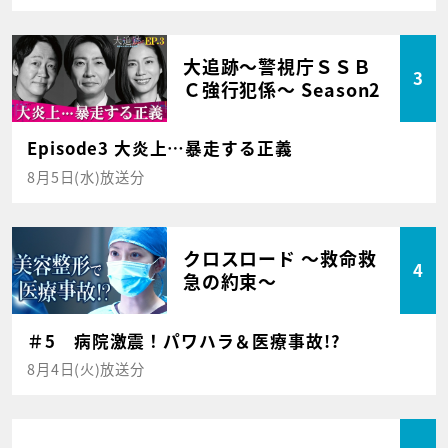
大追跡～警視庁ＳＳＢ
3
Ｃ強行犯係～ Season2
Episode3 大炎上…暴走する正義
8月5日(水)放送分
クロスロード ～救命救
4
急の約束～
＃5 病院激震！パワハラ＆医療事故!?
8月4日(火)放送分