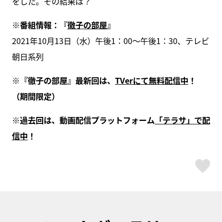
をした。その結果は？
※番組情報：『
徹子の部屋
』
2021年10月13日（水）午後1：00～午後1：30、テレビ
朝日系列
※『徹子の部屋』最新回は、
TVerにて無料配信中
！
（期間限定）
※過去回は、動画配信プラットフォーム
「テラサ」で配
信中
！
ス