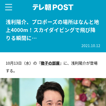
menu
テレ朝POST
浅利陽介、プロポーズの場所はなんと地
上4000m！スカイダイビングで飛び降
りる瞬間に…
2021.10.12
10月13日（水）の『
徹子の部屋
』に、浅利陽介が登場
する。