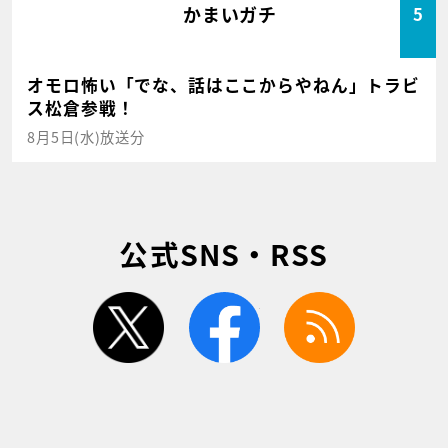
かまいガチ
5
オモロ怖い「でな、話はここからやねん」トラビ
ス松倉参戦！
8月5日(水)放送分
公式SNS・RSS
twitter
facebook
rss