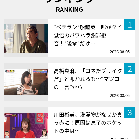
RANKING
1
“ベテラン”船越英一郎がクビ
覚悟のパワハラ謝罪拒
否！“後輩”だけ…
2026.08.05
2
高橋真麻、「コネだブサイク
だ」と叩かれるも…“マツコ
の一言”から…
2026.08.05
3
川田裕美、洗濯物がなぜか真
っ赤に！原因は息子のポケッ
トの中身…