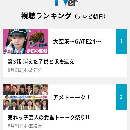
視聴ランキング
（テレビ朝日）
大空港～GATE24～
1
第3話 消えた子供と兎を追え！
8月6日(木)放送分
アメトーーク！
2
売れっ子芸人の貴重トーーク祭り!!
8月6日(木)放送分