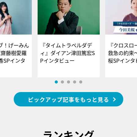
ブ！げーみん
『タイムトラベルダデ
『クロスロー
E齋藤樹愛羅
ィ』ダイアン津田篤宏S
救急の約束
香SPインタ
Pインタビュー
桜SPイ
ピックアップ記事をもっと見る
ランキング