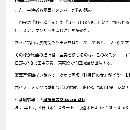
また、共演者も豪華なメンバーが揃い踏み！
土門役は『おそ松さん』や『ユーリ!!! on ICE』などで知
伝えるアナウンサーを演じ注目を集めた。
さらに福山は倉橋役でも出演をはたしてしており、1人2役で
そのほか物語の進行役・亜美を演じるのは、この秋スタートす
日野の2役で田中章貴、蒲原役で竹田海渡が出演する。
豪華声優陣揃い踏みで、少女漫画版『科捜研の女』がどう生ま
ボイスコミックは
番組公式Twitter
、
TikTok
、
YouTubeテレ朝
※番組情報：『
科捜研の女 Season21
』
2021年10月14日（木）スタート！毎週木曜よる8：00～よる8