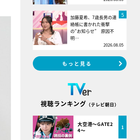
5
加藤夏希、7歳長男の連
絡帳に書かれた衝撃
の“お知らせ” 原因不
明…
2026.08.05
もっと見る
視聴ランキング
（テレビ朝日）
大空港～GATE2
1
4～