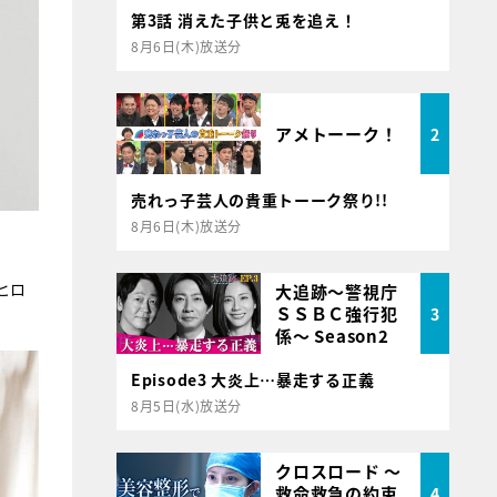
第3話 消えた子供と兎を追え！
8月6日(木)放送分
アメトーーク！
2
売れっ子芸人の貴重トーーク祭り!!
8月6日(木)放送分
ヒロ
大追跡～警視庁
ＳＳＢＣ強行犯
3
係～ Season2
Episode3 大炎上…暴走する正義
8月5日(水)放送分
クロスロード ～
救命救急の約束
4