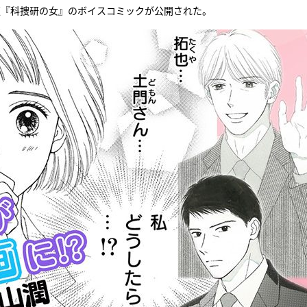
漫画版『科捜研の女』のボイスコミックが公開された。
『アイ＝ラブ！げーみん
E齋藤樹愛羅＆佐々木舞
ビュー