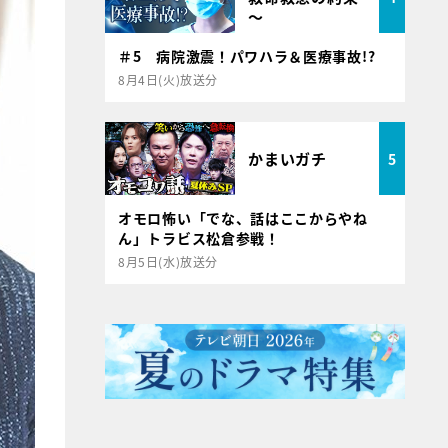
～
＃5 病院激震！パワハラ＆医療事故!?
8月4日(火)放送分
かまいガチ
5
オモロ怖い「でな、話はここからやね
ん」トラビス松倉参戦！
8月5日(水)放送分