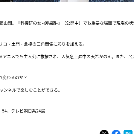
られる福山潤。『科捜研の女 -劇場版-』（公開中）でも重要な場面で現場の
マリコ・土門・倉橋の三角関係に彩りを加える。
るアニメでも主人公に抜擢され、人気急上昇中の天希かのん。また、呂
れ変わるのか？
チャンネル
で楽しむことができる。
：54、テレビ朝日系24局
ツイート
シェ