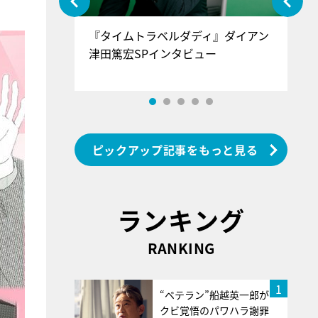
ぐ』＝LOV
『タイムトラベルダディ』ダイアン
『
香SPインタ
津田篤宏SPインタビュー
～
ピックアップ記事をもっと見る
ランキング
RANKING
1
“ベテラン”船越英一郎が
クビ覚悟のパワハラ謝罪