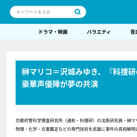
ドラマ・映画
バラエティ
音
榊マリコ＝沢城みゆき、『科捜研
豪華声優陣が夢の共演
京都府警科学捜査研究所（通称・科捜研）の法医研究員・榊マ
物理・化学・文書鑑定などの専門技術を武器に事件の真相解明