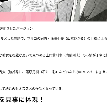
を進化させたバージョン。
ォルメした物語で、マリコの同僚・涌田亜美（山本ひかる）の目線によ
な彼女を複雑な思いで見つめる土門薫刑事（内藤剛志）の心情が丁寧に
呂太（渡部秀）、蒲原勇樹（石井一彰）などおなじみのメンバーに加え
して読むのもオススメの作品となっている。
”を見事に体現！