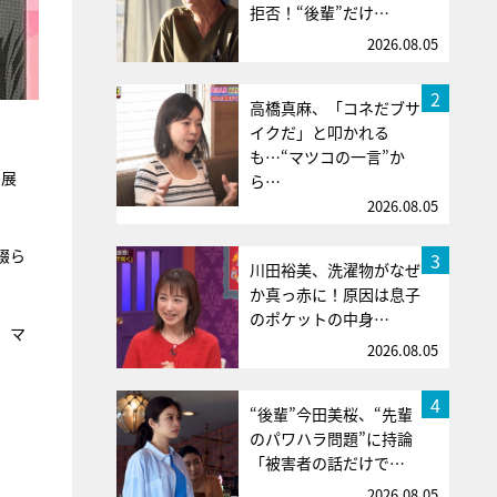
拒否！“後輩”だけ…
2026.08.05
2
高橋真麻、「コネだブサ
イクだ」と叩かれる
も…“マツコの一言”か
る展
ら…
2026.08.05
綴ら
3
川田裕美、洗濯物がなぜ
か真っ赤に！原因は息子
のポケットの中身…
、マ
2026.08.05
4
“後輩”今田美桜、“先輩
のパワハラ問題”に持論
「被害者の話だけで…
2026.08.05