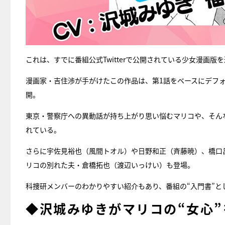
これは、すでに番組公式Twitterで公開されている少女漫画版
漫画家・吉住渉が手がけたこの作品は、第1話をベースにデフ
開。
東京・警察庁への異動話が持ち上がり思い悩むマリコや、そん
れている。
さらに宇佐見裕也（風間トオル）や日野和正（斉藤暁）、橋口
リコの別れた夫・倉橋拓也（渡辺いっけい）も登場。
科捜研メンバーのわかりやすい紹介もあり、番組の“入門書”と
◆沢城みゆきがマリコの“女心