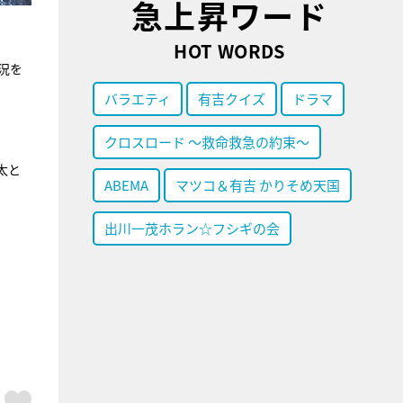
急上昇ワード
HOT WORDS
状況を
バラエティ
有吉クイズ
ドラマ
クロスロード ～救命救急の約束～
太と
ABEMA
マツコ＆有吉 かりそめ天国
出川一茂ホラン☆フシギの会
ア
はてブ
スキボタン