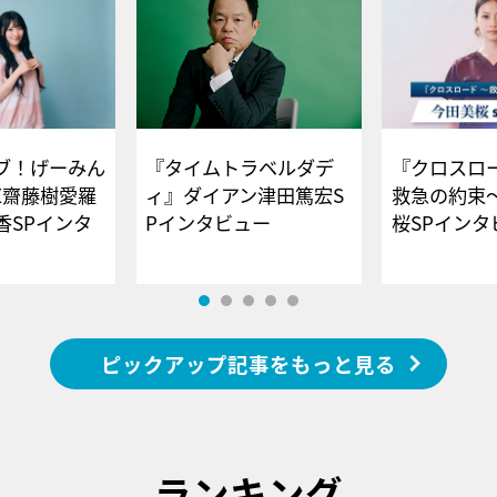
ブ！げーみん
『タイムトラベルダデ
『クロスロー
E齋藤樹愛羅
ィ』ダイアン津田篤宏S
救急の約束
香SPインタ
Pインタビュー
桜SPイ
ピックアップ記事をもっと見る
ランキング