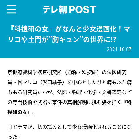
menu
テレ朝POST
『科捜研の女』がなんと少女漫画化！マ
リコや土門が“胸キュン”の世界に!?
2021.10.07
京都府警科学捜査研究所（通称・科捜研）の法医研究
員・榊マリコ（沢口靖子）を中心としたひと癖もふた癖
もある研究員たちが、法医・物理・化学・文書鑑定など
の専門技術を武器に事件の真相解明に挑む姿を描く
『科
捜研の女』
。
同ドラマが、初の試みとして少女漫画化されることにな
った！