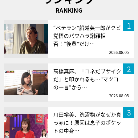
RANKING
1
“ベテラン”船越英一郎がクビ
覚悟のパワハラ謝罪拒
否！“後輩”だけ…
2026.08.05
2
高橋真麻、「コネだブサイク
だ」と叩かれるも…“マツコ
の一言”から…
2026.08.05
3
川田裕美、洗濯物がなぜか真
っ赤に！原因は息子のポケッ
トの中身…