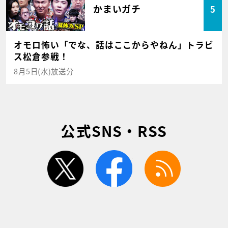
かまいガチ
5
オモロ怖い「でな、話はここからやねん」トラビ
ス松倉参戦！
8月5日(水)放送分
公式SNS・RSS
twitter
facebook
rss