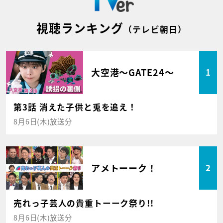
視聴ランキング
（テレビ朝日）
大空港～GATE24～
1
第3話 消えた子供と兎を追え！
8月6日(木)放送分
アメトーーク！
2
売れっ子芸人の貴重トーーク祭り!!
8月6日(木)放送分