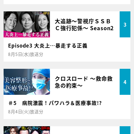
大追跡～警視庁ＳＳＢ
3
Ｃ強行犯係～ Season2
Episode3 大炎上…暴走する正義
8月5日(水)放送分
クロスロード ～救命救
4
急の約束～
＃5 病院激震！パワハラ＆医療事故!?
8月4日(火)放送分