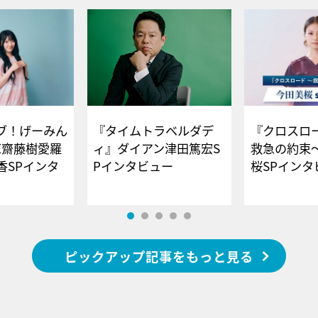
ブ！げーみん
『タイムトラベルダデ
『クロスロー
E齋藤樹愛羅
ィ』ダイアン津田篤宏S
救急の約束
香SPインタ
Pインタビュー
桜SPイ
ピックアップ記事をもっと見る