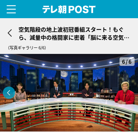
menu
テレ朝POST
空気階段の地上波初冠番組スタート！もぐ
ら、減量中の格闘家に密着「脳に来る空気で
した」
（写真ギャラリー 6/6）
6/6