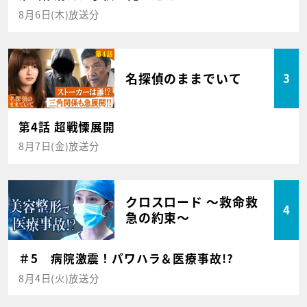
8月6日(木)放送分
名探偵のままでいて
3
第4話 超戦慄展開
8月7日(金)放送分
クロスロード ～救命救
4
急の約束～
＃5 病院激震！パワハラ＆医療事故!?
8月4日(火)放送分