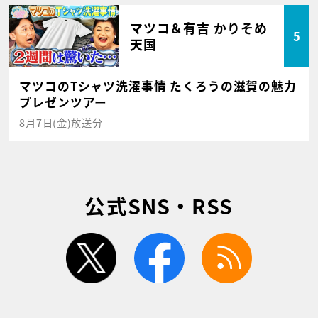
マツコ＆有吉 かりそめ
5
天国
マツコのTシャツ洗濯事情 たくろうの滋賀の魅力
プレゼンツアー
8月7日(金)放送分
公式SNS・RSS
twitter
facebook
rss