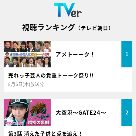
視聴ランキング
（テレビ朝日）
アメトーーク！
1
売れっ子芸人の貴重トーーク祭り!!
8月6日(木)放送分
大空港～GATE24～
2
第3話 消えた子供と兎を追え！