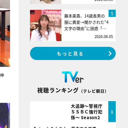
5
藤本美貴、14歳長男の
服に異変→聞かされた“4
文字の理由”に困惑「…
2026.08.05
もっと見る
屋伸
視聴ランキング
（テレビ朝日）
大追跡～警視庁
ＳＳＢＣ強行犯
1
係～ Season2