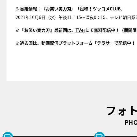
※番組情報：『
お笑い実力刃
』「投稿！ツッコメCLUB」
2021年10月6日（水）午後11：15～深夜0：15、テレビ朝日
※『お笑い実力刃』最新回は、
TVer
にて無料配信中！（期間限
※過去回は、動画配信プラットフォーム「
テラサ
」で配信中！
フォ
PHO