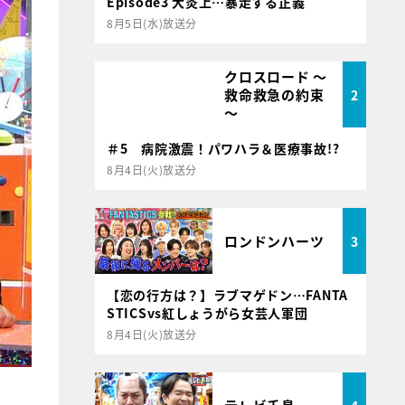
Episode3 大炎上…暴走する正義
8月5日(水)放送分
クロスロード ～
救命救急の約束
2
～
＃5 病院激震！パワハラ＆医療事故!?
8月4日(火)放送分
ロンドンハーツ
3
【恋の行方は？】ラブマゲドン…FANTA
STICSvs紅しょうがら女芸人軍団
8月4日(火)放送分