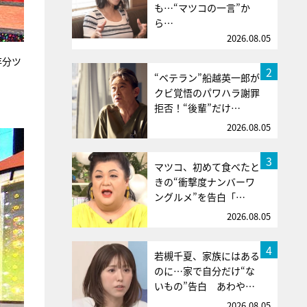
も…“マツコの一言”か
ら…
2026.08.05
存分ツ
2
“ベテラン”船越英一郎が
クビ覚悟のパワハラ謝罪
拒否！“後輩”だけ…
2026.08.05
3
マツコ、初めて食べたと
きの“衝撃度ナンバーワ
ングルメ”を告白「…
2026.08.05
4
若槻千夏、家族にはある
のに…家で自分だけ“な
いもの”告白 あわや…
2026.08.05