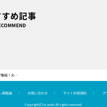
すすめ記事
ECOMMEND
ナイツ土屋ら実力派ツッコミ芸人が集結！大反響の『お笑い実力刃』ツッコミ企画第2弾
レ朝動画
お問い合わせ
サイト利用規約
プ
Copyright(C) tv asahi All rights reserved.