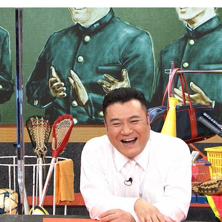
『アイ＝ラブ！げーみん
E齋藤樹愛羅＆佐々木舞
ビュー