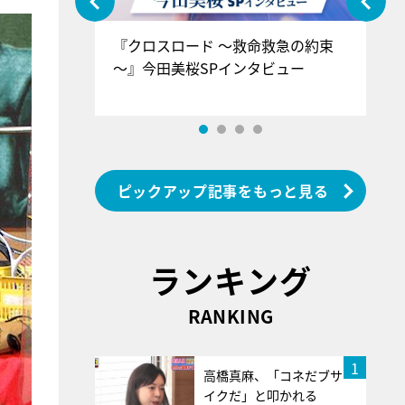
ぐ』＝LOV
『クロスロード ～救命救急の約束
『
香SPインタ
～』今田美桜SPインタビュー
ロ
ン
ピックアップ記事をもっと見る
ランキング
RANKING
1
高橋真麻、「コネだブサ
イクだ」と叩かれる