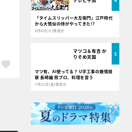
テレビ千鳥
4
「タイムスリッパー大左衛門」江戸時代
から大悟似の侍がやってきた!?
8月4日(火)放送分
マツコ＆有吉 か
5
りそめ天国
ア
はてブ
スキボタン
マツ有、AI使ってる？ U字工事の敵情視
察 長崎編 熊プロ、料理を習う
7月31日(金)放送分