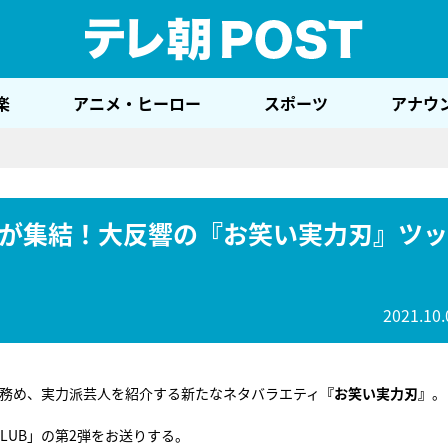
テレ
楽
アニメ・ヒーロー
スポーツ
アナウ
が集結！大反響の『お笑い実力刃』ツッ
2021.10.
を務め、実力派芸人を紹介する新たなネタバラエティ
『お笑い実力刃』
。
LUB」の第2弾をお送りする。