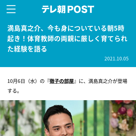
menu
テレ朝POST
満島真之介、今も身についている朝5時
起き！体育教師の両親に厳しく育てられ
た経験を語る
2021.10.05
10月6日（水）の『
徹子の部屋
』に、満島真之介が登場
する。