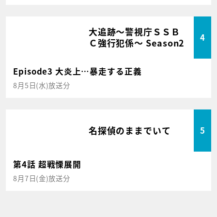
大追跡～警視庁ＳＳＢ
4
Ｃ強行犯係～ Season2
Episode3 大炎上…暴走する正義
8月5日(水)放送分
名探偵のままでいて
5
第4話 超戦慄展開
8月7日(金)放送分