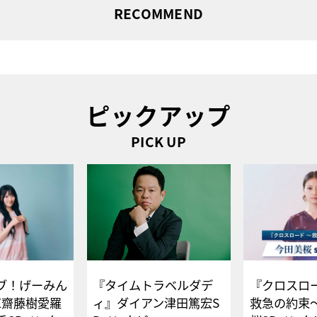
RECOMMEND
ピックアップ
PICK UP
ブ！げーみん
『タイムトラベルダデ
『クロスロー
E齋藤樹愛羅
ィ』ダイアン津田篤宏S
救急の約束