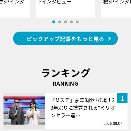
香SPインタ
Pインタビュー
桜SPイ
ピックアップ記事をもっと見る
ランキング
RANKING
1
『Mステ』豪華8組が登場！2
3年ぶりに披露される“ミリオ
ンセラー達…
2026.08.07