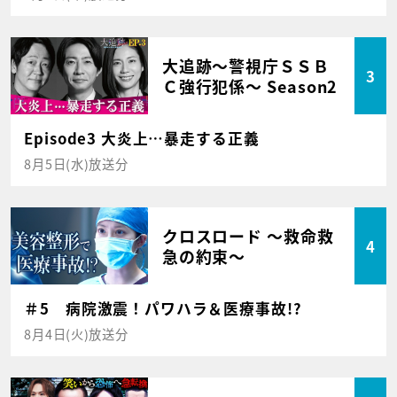
大追跡～警視庁ＳＳＢ
3
Ｃ強行犯係～ Season2
Episode3 大炎上…暴走する正義
8月5日(水)放送分
クロスロード ～救命救
4
急の約束～
＃5 病院激震！パワハラ＆医療事故!?
8月4日(火)放送分