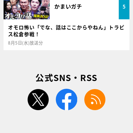
かまいガチ
5
オモロ怖い「でな、話はここからやねん」トラビ
ス松倉参戦！
8月5日(水)放送分
公式SNS・RSS
twitter
facebook
rss