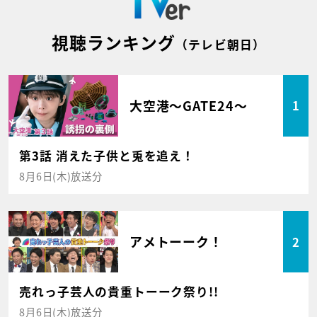
視聴ランキング
（テレビ朝日）
大空港～GATE24～
1
第3話 消えた子供と兎を追え！
8月6日(木)放送分
アメトーーク！
2
売れっ子芸人の貴重トーーク祭り!!
8月6日(木)放送分