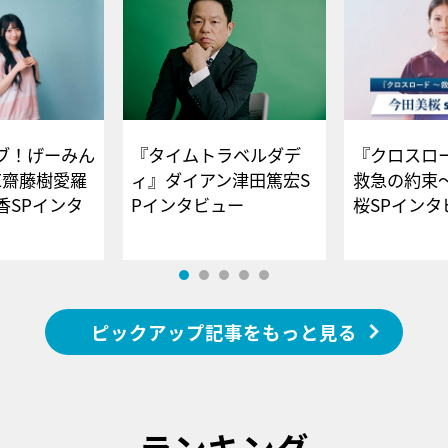
ブ！げーみん
『タイムトラベルダデ
『クロスロー
E齋藤樹愛羅
ィ』ダイアン津田篤宏S
救急の約束
香SPインタ
Pインタビュー
桜SPイ
ピックアップ記事をもっと見る
ランキング