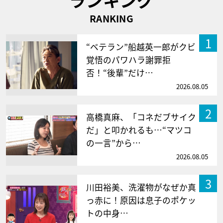
RANKING
1
“ベテラン”船越英一郎がクビ
覚悟のパワハラ謝罪拒
否！“後輩”だけ…
2026.08.05
2
高橋真麻、「コネだブサイク
だ」と叩かれるも…“マツコ
の一言”から…
2026.08.05
3
川田裕美、洗濯物がなぜか真
っ赤に！原因は息子のポケッ
トの中身…